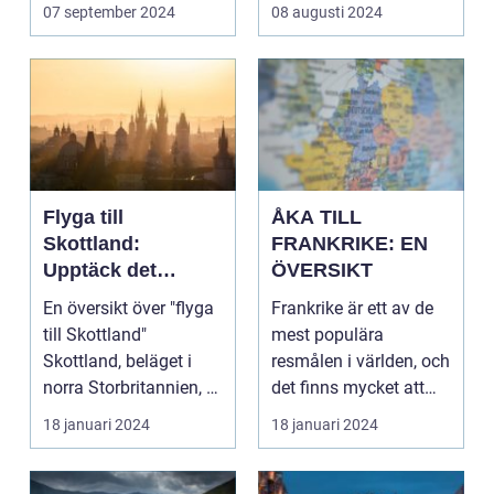
skolresor...
07 september 2024
08 augusti 2024
Flyga till
ÅKA TILL
Skottland:
FRANKRIKE: EN
Upptäck det
ÖVERSIKT
Mystiska Landet
En översikt över "flyga
Frankrike är ett av de
till Skottland"
mest populära
Skottland, beläget i
resmålen i världen, och
norra Storbritannien, är
det finns mycket att
känt för sin...
upptäcka och utfor...
18 januari 2024
18 januari 2024