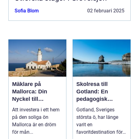
Sofia Blom
02 februari 2025
Mäklare på
Skolresa till
Mallorca: Din
Gotland: En
Nyckel till
pedagogisk
Drömhemmet
äventyrsresa
Att investera i ett hem
Gotland, Sveriges
under Solen
på den soliga ön
största ö, har länge
Mallorca är en dröm
varit en
för mån...
favoritdestination för