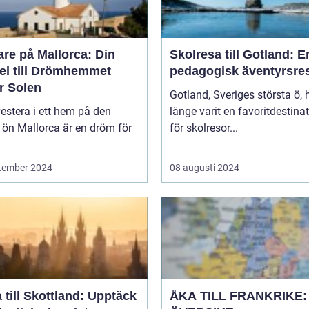
re på Mallorca: Din
Skolresa till Gotland: E
el till Drömhemmet
pedagogisk äventyrsre
r Solen
Gotland, Sveriges största ö, 
vestera i ett hem på den
länge varit en favoritdestina
 ön Mallorca är en dröm för
för skolresor...
tember 2024
08 augusti 2024
 till Skottland: Upptäck
ÅKA TILL FRANKRIKE: