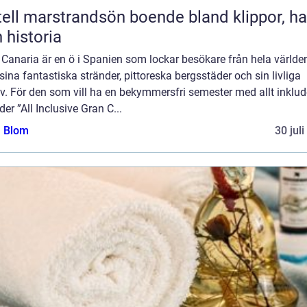
marstrandsön boende bland klippor, hav
 historia
Canaria är en ö i Spanien som lockar besökare från hela världe
ina fantastiska stränder, pittoreska bergsstäder och sin livliga
iv. För den som vill ha en bekymmersfri semester med allt inklud
der ”All Inclusive Gran C...
a Blom
30 jul