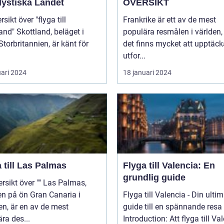
Mystiska Landet
ÖVERSIKT
sikt över "flyga till
Frankrike är ett av de mest
and, beläget i
populära resmålen i världen,
Storbritannien, är känt för
det finns mycket att upptäc
utfor...
uari 2024
18 januari 2024
 till Las Palmas
Flyga till Valencia: En
grundlig guide
t över "" Las Palmas,
n på ön Gran Canaria i
Flyga till Valencia - Din ulti
n, är en av de mest
guide till en spännande resa
ra des...
Introduction: Att flyga till Val