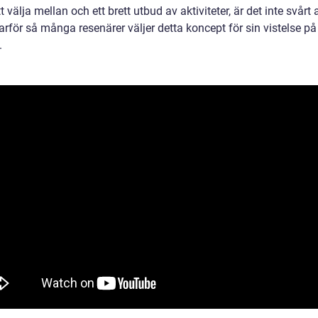
tt välja mellan och ett brett utbud av aktiviteter, är det inte svårt 
arför så många resenärer väljer detta koncept för sin vistelse p
.