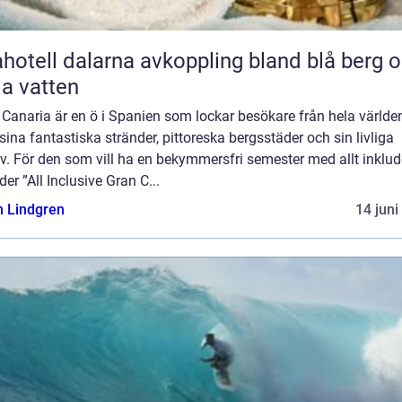
l dalarna avkoppling bland blå berg och
lla vatten
Canaria är en ö i Spanien som lockar besökare från hela världe
ina fantastiska stränder, pittoreska bergsstäder och sin livliga
iv. För den som vill ha en bekymmersfri semester med allt inklud
der ”All Inclusive Gran C...
n Lindgren
14 juni