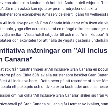
rveras utan extra kostnad på hotellet. Andra hotell erbjuder ”Ultr
ve”, där man också kan njuta av premiumdrycker och extra
gheter som exempelvis rumsservice eller tillgång till wellnessfac
 All Inclusive-paket på Gran Canaria inkluderar ofta även aktivi
tenpolo, yoga eller aerobics samt en mängd olika restauranger 
t välja mellan. Vissa hotell erbjuder till och med ”mini-klubbar” f
latser och aktiviteter för att hålla de yngsta gästerna underhåll
titativa mätningar om ”All Inclus
n Canaria”
tatistik från turistnäringen är All Inclusive Gran Canaria en popul
rform på ön. Cirka 60% av alla turister som besöker Gran Canari
å ett All Inclusive-hotell. Detta beror på att resenärer ofta ser fö
 betala ett paketpris och undvika extra kostnader under semeste
ssion om hur olika ”All Inclusive Gran Canaria” skiljer sig från 
usive-hotell på Gran Canaria skiljer sig åt i termer av kvalitet, st