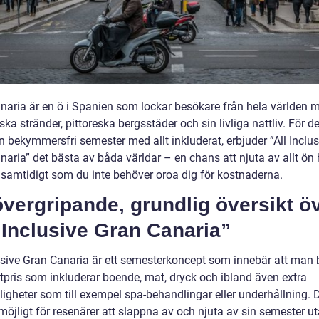
naria är en ö i Spanien som lockar besökare från hela världen 
ska stränder, pittoreska bergsstäder och sin livliga nattliv. För 
en bekymmersfri semester med allt inkluderat, erbjuder ”All Inclus
aria” det bästa av båda världar – en chans att njuta av allt ön 
 samtidigt som du inte behöver oroa dig för kostnaderna.
vergripande, grundlig översikt ö
 Inclusive Gran Canaria”
lusive Gran Canaria är ett semesterkoncept som innebär att man 
etpris som inkluderar boende, mat, dryck och ibland även extra
igheter som till exempel spa-behandlingar eller underhållning. 
möjligt för resenärer att slappna av och njuta av sin semester ut