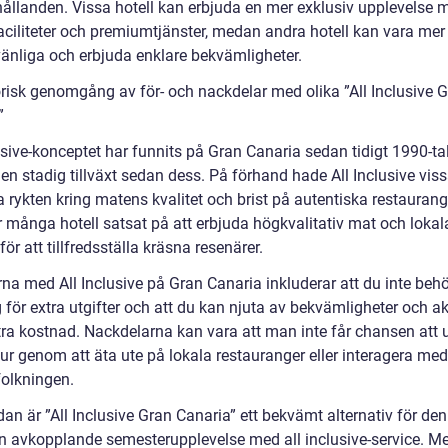
hållanden. Vissa hotell kan erbjuda en mer exklusiv upplevelse 
faciliteter och premiumtjänster, medan andra hotell kan vara mer
änliga och erbjuda enklare bekvämligheter.
orisk genomgång av för- och nackdelar med olika ”All Inclusive 
”
usive-konceptet har funnits på Gran Canaria sedan tidigt 1990-ta
 en stadig tillväxt sedan dess. På förhand hade All Inclusive vis
a rykten kring matens kvalitet och brist på autentiska restauran
r många hotell satsat på att erbjuda högkvalitativ mat och lokal
ör att tillfredsställa kräsna resenärer.
rna med All Inclusive på Gran Canaria inkluderar att du inte beh
 för extra utgifter och att du kan njuta av bekvämligheter och akt
tra kostnad. Nackdelarna kan vara att man inte får chansen att 
ur genom att äta ute på lokala restauranger eller interagera med
folkningen.
dan är ”All Inclusive Gran Canaria” ett bekvämt alternativ för de
 en avkopplande semesterupplevelse med all inclusive-service. Me