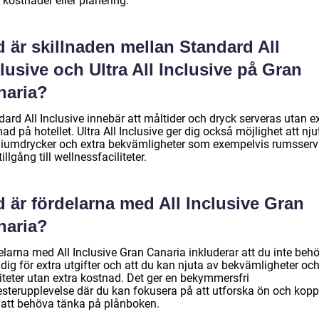
 kostnader eller planering.
 är skillnaden mellan Standard All
lusive och Ultra All Inclusive på Gran
naria?
ard All Inclusive innebär att måltider och dryck serveras utan e
ad på hotellet. Ultra All Inclusive ger dig också möjlighet att nju
iumdrycker och extra bekvämligheter som exempelvis rumsserv
 tillgång till wellnessfaciliteter.
 är fördelarna med All Inclusive Gran
naria?
elarna med All Inclusive Gran Canaria inkluderar att du inte beh
dig för extra utgifter och att du kan njuta av bekvämligheter oc
iteter utan extra kostnad. Det ger en bekymmersfri
sterupplevelse där du kan fokusera på att utforska ön och kopp
 att behöva tänka på plånboken.