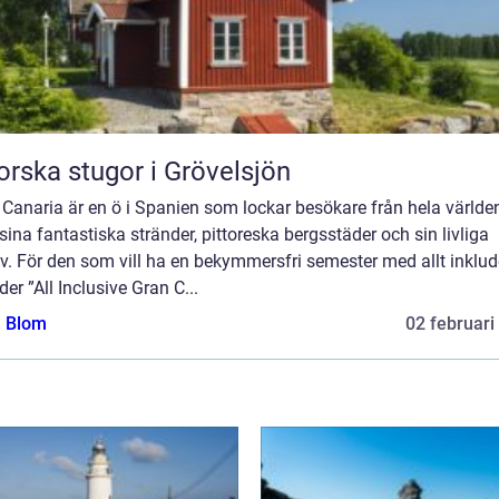
orska stugor i Grövelsjön
Canaria är en ö i Spanien som lockar besökare från hela världe
ina fantastiska stränder, pittoreska bergsstäder och sin livliga
iv. För den som vill ha en bekymmersfri semester med allt inklud
der ”All Inclusive Gran C...
a Blom
02 februari