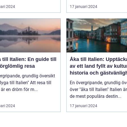
uari 2024
17 januari 2024
 till Italien: En guide till
Åka till Italien: Upptäc
örglömlig resa
av ett land fyllt av kultu
historia och gästvänlig
rgripande, grundlig översikt
 till Italien" Att resa till
En övergripande, grundlig öv
n är en dröm för m...
över "åka till Italien" Italien är en av
de mest populära destin...
uari 2024
17 januari 2024