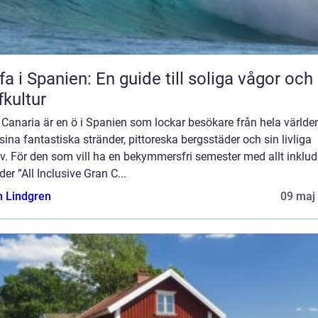
fa i Spanien: En guide till soliga vågor och
fkultur
Canaria är en ö i Spanien som lockar besökare från hela världe
ina fantastiska stränder, pittoreska bergsstäder och sin livliga
iv. För den som vill ha en bekymmersfri semester med allt inklud
der ”All Inclusive Gran C...
n Lindgren
09 maj