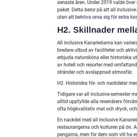
senaste åren. Under 2019 valde över 4
paket. Detta beror på att all inclusi
utan att behöva oroa sig för extra ko
H2. Skillnader mell
All inclusive Kanarieöarna kan variera
bredare utbud av faciliteter och aktiv
erbjuda natursköna eller historiska ut
av hotell och resorter med omfattand
stränder och avslappnad atmosfär.
H2. Historiska för- och nackdelar med
Tidigare var all inclusive-semester m
alltid uppfyllde alla resenärers förvä
ofta högkvalitativ mat och dryck, oc
En nackdel med all inclusive Kanarieö
restaurangerna och kulturen på ön. A
pengarna, men för dem som vill ha en 