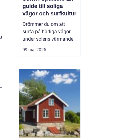
guide till soliga
vågor och surfkultur
Drömmer du om att
surfa på härliga vågor
a
under solens värmande
strålar? Spanien är ett
09 maj 2025
land känt för sin
varierade kustlinje och
fantastiska surfvågor.
Från Atlanten till
Medelhavet erbjuder...
t