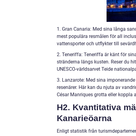
1. Gran Canaria: Med sina långa sands
mest populära resmålen för all inclu
vattensporter och utflykter till sev
2. Teneriffa: Teneriffa är känt för si
stränderna längs kusten. Reser du hit
UNESCO-världsarvet Teide nationalpar
3. Lanzarote: Med sina imponerande 
resenärer. Här kan du njuta av vandri
César Manriques grotta eller koppla 
H2. Kvantitativa mä
Kanarieöarna
Enligt statistik från turismdeparteme