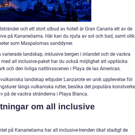
tränder och ett stort utbud av hotell är Gran Canaria ett av de
sive på Kanarieöarna. Här kan du njuta av sol och bad, samt olik
ärdheter som Maspalomas sanddyner.
na varierade landskap, inklusive bergen i inlandet och de vackra
 med all inclusive-paket har du också möjlighet att upptäcka
k och den livliga nattlivsscenen i Playa de las Americas.
vulkaniska landskap erbjuder Lanzarote en unik upplevelse för
ngsturer längs vulkaniska rutter, besöka det populära konstverke
av på de vackra stränderna i Playa Blanca.
tningar om all inclusive
ntet på Kanarieöarna har all inclusive-trenden ökat stadigt de