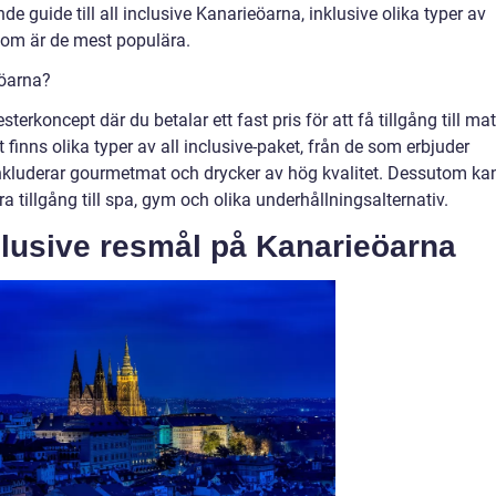
e guide till all inclusive Kanarieöarna, inklusive olika typer av
som är de mest populära.
eöarna?
terkoncept där du betalar ett fast pris för att få tillgång till mat
et finns olika typer av all inclusive-paket, från de som erbjuder
inkluderar gourmetmat och drycker av hög kvalitet. Dessutom ka
ra tillgång till spa, gym och olika underhållningsalternativ.
clusive resmål på Kanarieöarna