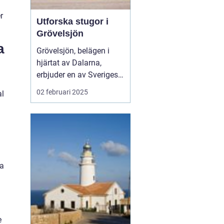
r
Utforska stugor i
Grövelsjön
a
Grövelsjön, belägen i
hjärtat av Dalarna,
erbjuder en av Sveriges
mest natursköna
02 februari 2025
al
fjällmiljöer. Med sina
vidsträckta landskap,
klara sjöar och mäktiga
fjälltoppar är det en
perfekt destinati...
na
e