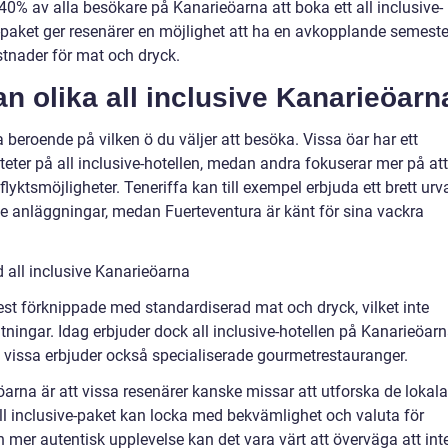
0% av alla besökare på Kanarieöarna att boka ett all inclusive-
ve-paket ger resenärer en möjlighet att ha en avkopplande semeste
stnader för mat och dryck.
an olika all inclusive Kanarieöarn
 beroende på vilken ö du väljer att besöka. Vissa öar har ett
iteter på all inclusive-hotellen, medan andra fokuserar mer på att
flyktsmöjligheter. Teneriffa kan till exempel erbjuda ett brett urv
e anläggningar, medan Fuerteventura är känt för sina vackra
 all inclusive Kanarieöarna
est förknippade med standardiserad mat och dryck, vilket inte
ntningar. Idag erbjuder dock all inclusive-hotellen på Kanarieöar
h vissa erbjuder också specialiserade gourmetrestauranger.
arna är att vissa resenärer kanske missar att utforska de lokala
ll inclusive-paket kan locka med bekvämlighet och valuta för
mer autentisk upplevelse kan det vara värt att överväga att int