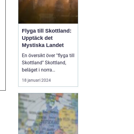
Flyga till Skottland:
Upptäck det
Mystiska Landet
En översikt över "flyga till
Skottland" Skottland,
beläget i norra
Storbritannien, är känt
18 januari 2024
för sin rika historia,
hisnande landskap och
kultur. Att flyga till
Skottland är ett bekvämt
och snabbt sätt att ta sig
till denna fascinerande
destination. ...