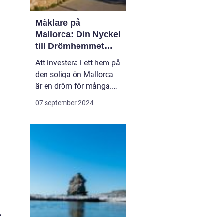
Mäklare på
Mallorca: Din Nyckel
till Drömhemmet
under Solen
Att investera i ett hem på
den soliga ön Mallorca
är en dröm för många.
Tack vare ön paradislika
07 september 2024
stränder, härliga klimat
och avkopplade livsstil
lockas människor från
hela världen till d...
,