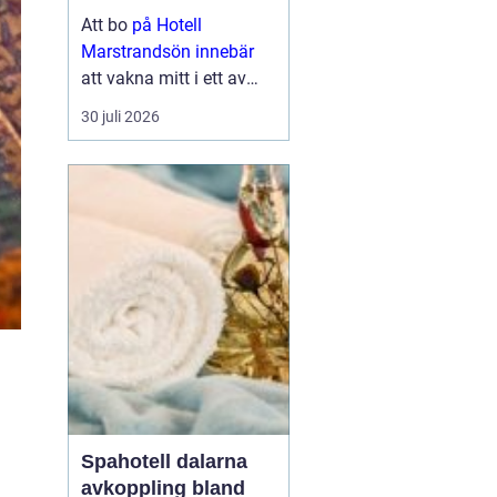
historia
Att bo
på Hotell
Marstrandsön innebär
att vakna mitt i ett av
Bohusläns mest
30 juli 2026
sägenomspunna
kustlandskap.
Marstrandsön lockar
med salta bad, trånga
gränder, livlig gästhamn
och en av Sveriges mest
kända fästning...
Spahotell dalarna
avkoppling bland