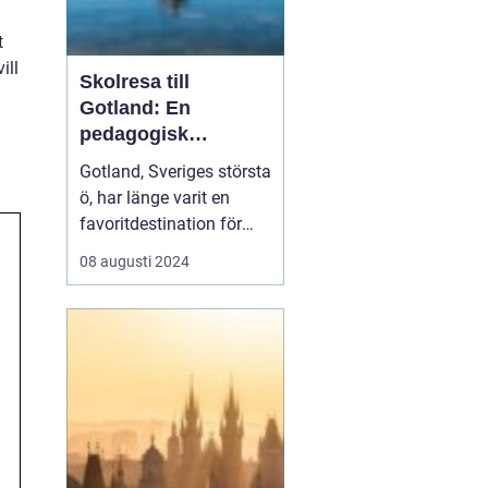
t
ill
Skolresa till
Gotland: En
pedagogisk
äventyrsresa
Gotland, Sveriges största
ö, har länge varit en
favoritdestination för
skolresor. Med sin rika
08 augusti 2024
historia, fantastiska
landskap och unika
kultur är det en plats
som erbjuder både
lärande och nöje för
elever...