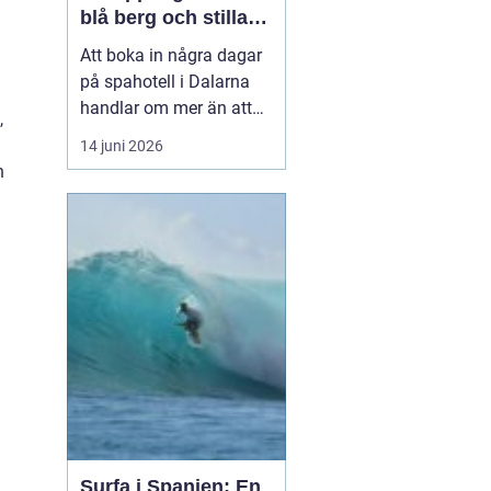
blå berg och stilla
vatten
Att boka in några dagar
på spahotell i Dalarna
handlar om mer än att
,
bada varmt och få
14 juni 2026
massage.
n
Kombinationen av stilla
sjöar, skog, berg och ett
lugnare tempo skapar en
miljö där både kropp och
huvud får chans att
varva ner. Här möter
traditionella ...
Surfa i Spanien: En