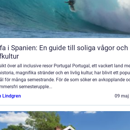
fa i Spanien: En guide till soliga vågor och
fkultur
ikt över all inclusive resor Portugal Portugal, ett vackert land m
historia, magnifika stränder och en livlig kultur, har blivit ett popu
ål för många semestrande. För de som söker en avkopplande o
mmersfri semesterupple...
n Lindgren
09 maj