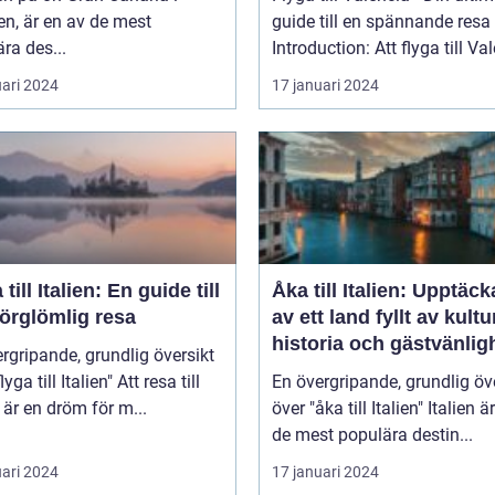
n, är en av de mest
guide till en spännande resa
ra des...
Introduction: Att flyga till Val
uari 2024
17 januari 2024
 till Italien: En guide till
Åka till Italien: Upptäc
örglömlig resa
av ett land fyllt av kultu
historia och gästvänlig
rgripande, grundlig översikt
 till Italien" Att resa till
En övergripande, grundlig öv
n är en dröm för m...
över "åka till Italien" Italien är en av
de mest populära destin...
uari 2024
17 januari 2024