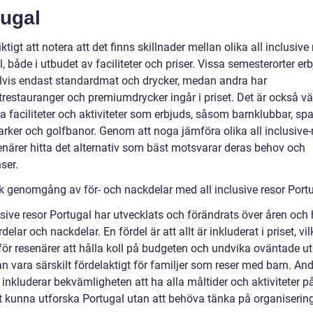
tugal
iktigt att notera att det finns skillnader mellan olika all inclusive 
, både i utbudet av faciliteter och priser. Vissa semesterorter er
vis endast standardmat och drycker, medan andra har
restauranger och premiumdrycker ingår i priset. Det är också vär
 faciliteter och aktiviteter som erbjuds, såsom barnklubbar, spa
arker och golfbanor. Genom att noga jämföra olika all inclusive-
enärer hitta det alternativ som bäst motsvarar deras behov och
ser.
sk genomgång av för- och nackdelar med all inclusive resor Port
usive resor Portugal har utvecklats och förändrats över åren och 
delar och nackdelar. En fördel är att allt är inkluderat i priset, vil
 för resenärer att hålla koll på budgeten och undvika oväntade utg
n vara särskilt fördelaktigt för familjer som reser med barn. An
 inkluderar bekvämligheten att ha alla måltider och aktiviteter p
t kunna utforska Portugal utan att behöva tänka på organiserin