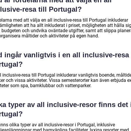
lusive-resa till Portugal?
larna med att välja en all inclusive-resa till Portugal inkluderar
mligheten att ha allt inkluderat i priset, möjligheten att hålla si
 budgeten och undvika oväntade utgifter, samt att slippa planer
organisera måltider och aktiviteter på egen hand.
 ingår vanligtvis i en all inclusive-resa t
rtugal?
l inclusive-resa till Portugal inkluderar vanligtvis boende, måltide
er och vissa aktiviteter. Vissa semesterorter kan även erbjuda e
iteter som spa, barnklubbar och vattenparker.
ka typer av all inclusive-resor finns det 
rtugal?
inns olika typer av all inclusive-resor i Portugal, inklusive
jeanläggningar med barnvänliga faciliteter, lyxiga resorter med