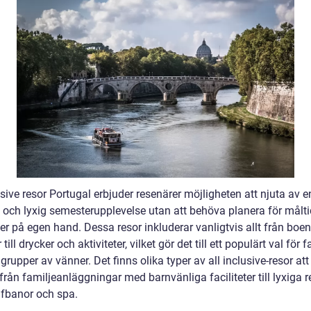
usive resor Portugal erbjuder resenärer möjligheten att njuta av e
och lyxig semesterupplevelse utan att behöva planera för målti
ter på egen hand. Dessa resor inkluderar vanligtvis allt från boe
till drycker och aktiviteter, vilket gör det till ett populärt val för f
grupper av vänner. Det finns olika typer av all inclusive-resor att
från familjeanläggningar med barnvänliga faciliteter till lyxiga r
fbanor och spa.