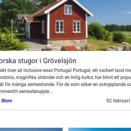
orska stugor i Grövelsjön
ikt över all inclusive resor Portugal Portugal, ett vackert land m
historia, magnifika stränder och en livlig kultur, har blivit ett popu
ål för många semestrande. För de som söker en avkopplande o
mmersfri semesterupple...
a Blom
02 februari