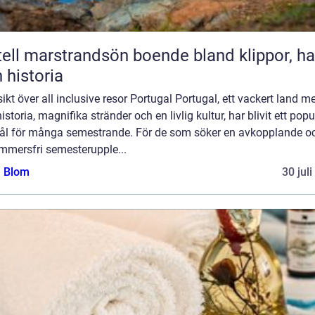
marstrandsön boende bland klippor, hav
 historia
ikt över all inclusive resor Portugal Portugal, ett vackert land m
historia, magnifika stränder och en livlig kultur, har blivit ett popu
ål för många semestrande. För de som söker en avkopplande o
mmersfri semesterupple...
a Blom
30 jul