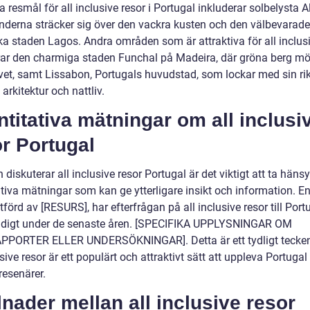
 resmål för all inclusive resor i Portugal inkluderar solbelysta A
änderna sträcker sig över den vackra kusten och den välbevarade
ka staden Lagos. Andra områden som är attraktiva för all inclusi
rar den charmiga staden Funchal på Madeira, där gröna berg mö
vet, samt Lissabon, Portugals huvudstad, som lockar med sin ri
, arkitektur och nattliv.
titativa mätningar om all inclusi
r Portugal
diskuterar all inclusive resor Portugal är det viktigt att ta hänsyn
tiva mätningar som kan ge ytterligare insikt och information. En
tförd av [RESURS], har efterfrågan på all inclusive resor till Port
adigt under de senaste åren. [SPECIFIKA UPPLYSNINGAR OM
PORTER ELLER UNDERSÖKNINGAR]. Detta är ett tydligt tecken
usive resor är ett populärt och attraktivt sätt att uppleva Portugal
esenärer.
lnader mellan all inclusive resor