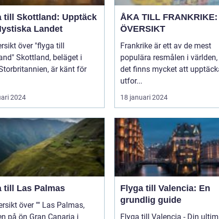
 till Skottland: Upptäck
ÅKA TILL FRANKRIKE:
Mystiska Landet
ÖVERSIKT
sikt över "flyga till
Frankrike är ett av de mest
and, beläget i
populära resmålen i världen,
Storbritannien, är känt för
det finns mycket att upptäc
utfor...
uari 2024
18 januari 2024
 till Las Palmas
Flyga till Valencia: En
grundlig guide
t över "" Las Palmas,
n på ön Gran Canaria i
Flyga till Valencia - Din ulti