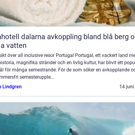
l dalarna avkoppling bland blå berg och
lla vatten
ikt över all inclusive resor Portugal Portugal, ett vackert land m
historia, magnifika stränder och en livlig kultur, har blivit ett popu
ål för många semestrande. För de som söker en avkopplande o
mmersfri semesterupple...
n Lindgren
14 juni