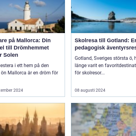
re på Mallorca: Din
Skolresa till Gotland: E
el till Drömhemmet
pedagogisk äventyrsre
r Solen
Gotland, Sveriges största ö, 
vestera i ett hem på den
länge varit en favoritdestina
 ön Mallorca är en dröm för
för skolresor...
tember 2024
08 augusti 2024