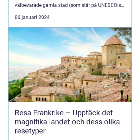
välbevarade gamla stad (som står på UNESCO:s
världsarvslista) och det pulserande stadslivet har
06 januari 2024
Riga blivit ett p...
Resa Frankrike – Upptäck det
magnifika landet och dess olika
resetyper