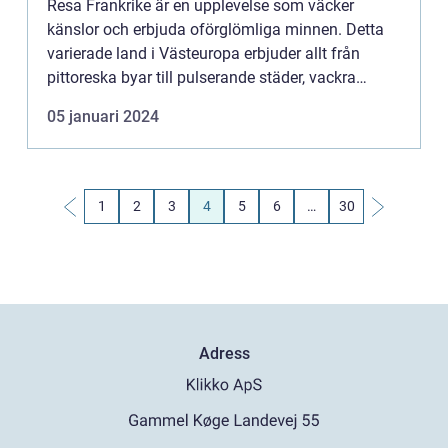
Resa Frankrike är en upplevelse som väcker
känslor och erbjuda oförglömliga minnen. Detta
varierade land i Västeuropa erbjuder allt från
pittoreska byar till pulserande städer, vackra
stränder till imponerande bergskedjor och
05 januari 2024
enastående kultur till g...
1
2
3
4
5
6
…
30
Adress