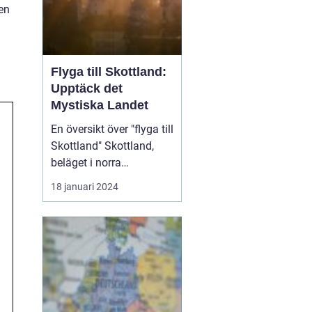
 en
Flyga till Skottland:
Upptäck det
Mystiska Landet
En översikt över "flyga till
Skottland" Skottland,
beläget i norra
Storbritannien, är känt
18 januari 2024
för sin rika historia,
hisnande landskap och
kultur. Att flyga till
Skottland är ett bekvämt
och snabbt sätt att ta sig
till denna fascinerande
destination. ...