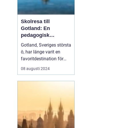
Skolresa till
Gotland: En
pedagogisk
äventyrsresa
Gotland, Sveriges största
ö, har länge varit en
favoritdestination för
skolresor. Med sin rika
08 augusti 2024
historia, fantastiska
landskap och unika
kultur är det en plats
som erbjuder både
lärande och nöje för
elever...