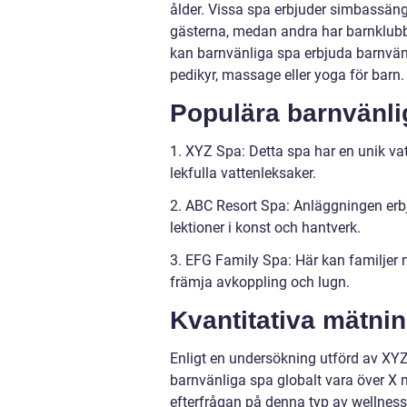
ålder. Vissa spa erbjuder simbassäng
gästerna, medan andra har barnklubb
kan barnvänliga spa erbjuda barnvä
pedikyr, massage eller yoga för barn.
Populära barnvänli
1. XYZ Spa: Detta spa har en unik v
lekfulla vattenleksaker.
2. ABC Resort Spa: Anläggningen erbj
lektioner i konst och hantverk.
3. EFG Family Spa: Här kan familjer 
främja avkoppling och lugn.
Kvantitativa mätni
Enligt en undersökning utförd av XY
barnvänliga spa globalt vara över X m
efterfrågan på denna typ av wellness