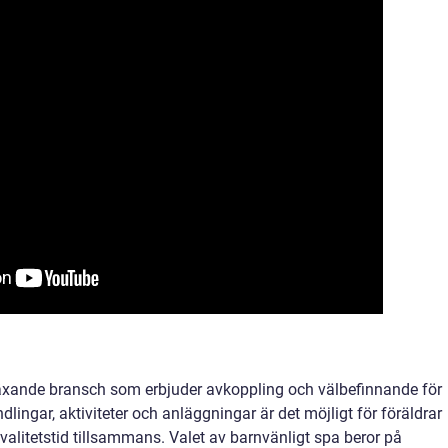
äxande bransch som erbjuder avkoppling och välbefinnande för
lingar, aktiviteter och anläggningar är det möjligt för föräldrar
valitetstid tillsammans. Valet av barnvänligt spa beror på