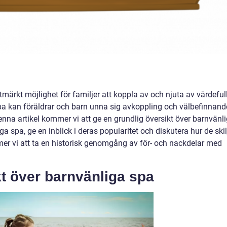
märkt möjlighet för familjer att koppla av och njuta av värdeful
spa kan föräldrar och barn unna sig avkoppling och välbefinnand
enna artikel kommer vi att ge en grundlig översikt över barnvänl
ga spa, ge en inblick i deras popularitet och diskutera hur de skil
er vi att ta en historisk genomgång av för- och nackdelar med
kt över barnvänliga spa