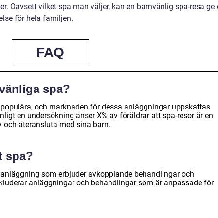
er. Oavsett vilket spa man väljer, kan en barnvänlig spa-resa ge
se för hela familjen.
FAQ
vänliga spa?
er populära, och marknaden för dessa anläggningar uppskattas
Enligt en undersökning anser X% av föräldrar att spa-resor är en
av och återansluta med sina barn.
t spa?
ss-anläggning som erbjuder avkopplande behandlingar och
t inkluderar anläggningar och behandlingar som är anpassade för