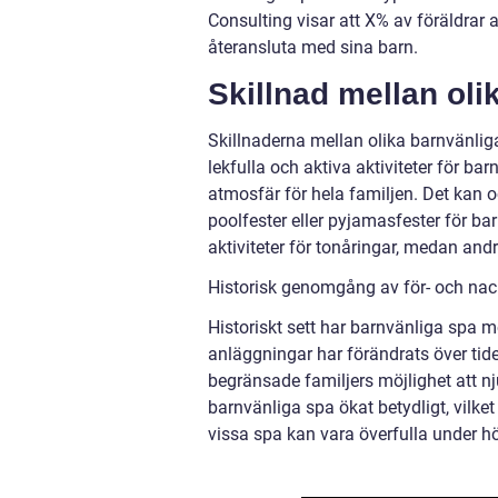
Consulting visar att X% av föräldrar 
återansluta med sina barn.
Skillnad mellan oli
Skillnaderna mellan olika barnvänli
lekfulla och aktiva aktiviteter för 
atmosfär för hela familjen. Det kan
poolfester eller pyjamasfester för ba
aktiviteter för tonåringar, medan an
Historisk genomgång av för- och nac
Historiskt sett har barnvänliga spa 
anläggningar har förändrats över tide
begränsade familjers möjlighet att n
barnvänliga spa ökat betydligt, vilket 
vissa spa kan vara överfulla under h