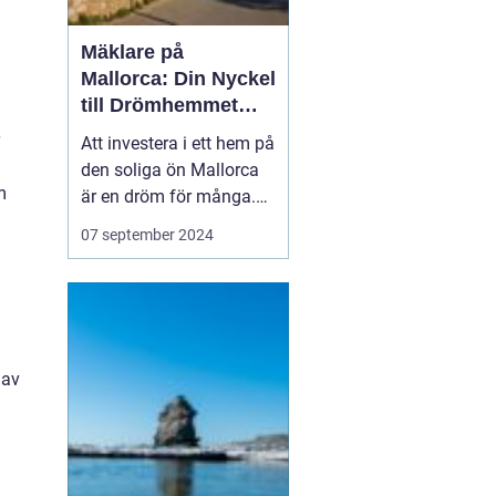
Mäklare på
Mallorca: Din Nyckel
till Drömhemmet
under Solen
Att investera i ett hem på
den soliga ön Mallorca
m
är en dröm för många.
Tack vare ön paradislika
07 september 2024
stränder, härliga klimat
och avkopplade livsstil
lockas människor från
hela världen till d...
 av