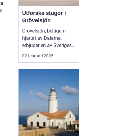
ta
e
Utforska stugor i
Grövelsjön
Grövelsjön, belägen i
hjärtat av Dalarna,
erbjuder en av Sveriges
mest natursköna
02 februari 2025
fjällmiljöer. Med sina
vidsträckta landskap,
klara sjöar och mäktiga
fjälltoppar är det en
perfekt destinati...