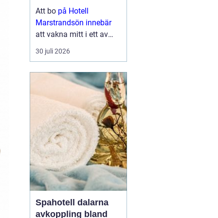
historia
Att bo
på Hotell
Marstrandsön innebär
att vakna mitt i ett av
Bohusläns mest
30 juli 2026
sägenomspunna
kustlandskap.
Marstrandsön lockar
med salta bad, trånga
gränder, livlig gästhamn
och en av Sveriges mest
kända fästning...
Spahotell dalarna
avkoppling bland