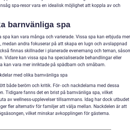
ansåg spa-resor vara en idealisk möjlighet att koppla av och
ka barnvänliga spa
ga spa kan vara många och varierade. Vissa spa kan erbjuda mer
barn, medan andra fokuserar på att skapa en lugn och avslappnad
 också finnas skillnader i planerade evenemang och teman, såso
rn. Vidare kan vissa spa ha specialiserade behandlingar eller
dra kan vara mer inriktade på spädbarn och småbarn.
kdelar med olika barnvänliga spa
mött både beröm och kritik. För- och nackdelarna med dessa
n. Tidigare fanns det en brist på barnvänliga spa, vilket
juta av wellness-upplevelser tillsammans. Idag har dock utbudet
ger fler alternativ för familjer att välja mellan. Nackdelen är att
ögsäsongen, vilket minskar avkopplingen för gästerna.