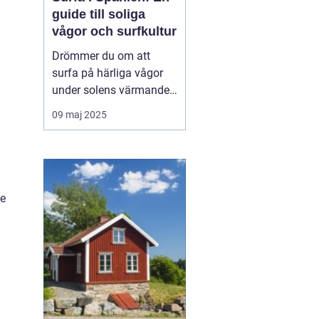
guide till soliga
vågor och surfkultur
Drömmer du om att
surfa på härliga vågor
under solens värmande
strålar? Spanien är ett
09 maj 2025
land känt för sin
varierade kustlinje och
fantastiska surfvågor.
Från Atlanten till
Medelhavet erbjuder...
ge