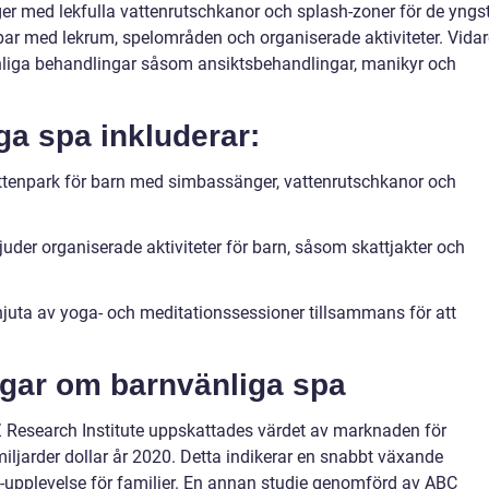
er med lekfulla vattenrutschkanor och splash-zoner för de yngs
ar med lekrum, spelområden och organiserade aktiviteter. Vidar
nliga behandlingar såsom ansiktsbehandlingar, manikyr och
ga spa inkluderar:
attenpark för barn med simbassänger, vattenrutschkanor och
uder organiserade aktiviteter för barn, såsom skattjakter och
njuta av yoga- och meditationssessioner tillsammans för att
ngar om barnvänliga spa
Z Research Institute uppskattades värdet av marknaden för
iljarder dollar år 2020. Detta indikerar en snabbt växande
-upplevelse för familjer. En annan studie genomförd av ABC