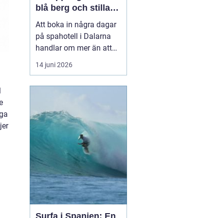
blå berg och stilla
vatten
Att boka in några dagar
på spahotell i Dalarna
handlar om mer än att
bada varmt och få
14 juni 2026
massage.
Kombinationen av stilla
l
sjöar, skog, berg och ett
e
lugnare tempo skapar en
iga
miljö där både kropp och
jer
huvud får chans att
varva ner. Här möter
traditionella ...
Surfa i Spanien: En