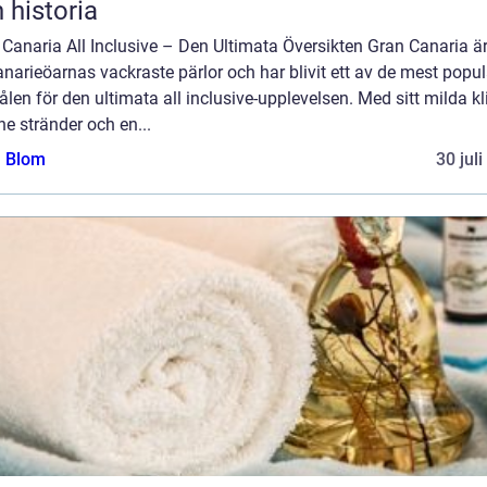
 historia
Canaria All Inclusive – Den Ultimata Översikten Gran Canaria ä
narieöarnas vackraste pärlor och har blivit ett av de mest popu
len för den ultimata all inclusive-upplevelsen. Med sitt milda kl
ne stränder och en...
a Blom
30 jul