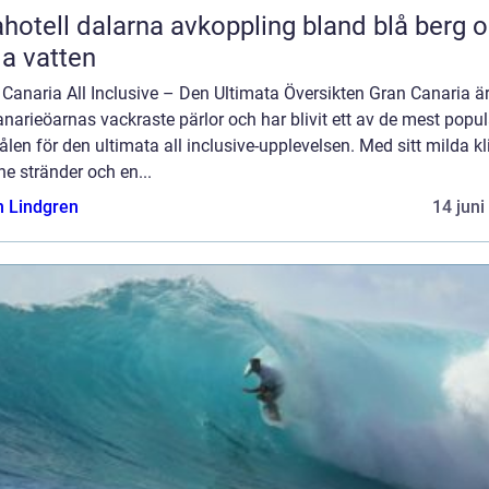
l dalarna avkoppling bland blå berg och
lla vatten
Canaria All Inclusive – Den Ultimata Översikten Gran Canaria ä
narieöarnas vackraste pärlor och har blivit ett av de mest popu
len för den ultimata all inclusive-upplevelsen. Med sitt milda kl
ne stränder och en...
n Lindgren
14 juni