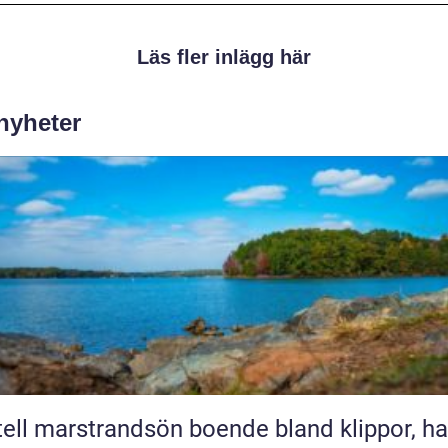
Läs fler inlägg här
 nyheter
marstrandsön boende bland klippor, hav