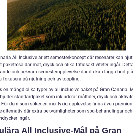
aria All Inclusive är ett semesterkoncept där resenärer kan njut
 paketresa där mat, dryck och olika fritidsaktiviteter ingår. Dett
ande och bekväm semesterupplevelse där du kan lägga bort pl
a fokusera på njutning och avkoppling.
ns en mängd olika typer av all inclusive-paket på Gran Canaria.
rbjuder standardpaket som inkluderar måltider, dryck och aktivit
t. För dem som söker en mer lyxig upplevelse finns även premium
ve-alternativ där extra bekvämligheter som spa-behandlingar och
drycker ingår.
lära All Inclusive-Mål på Gran