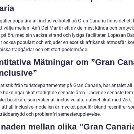
aria
gäller populära all inclusive-hotell på Gran Canaria finns det ett 
tt välja mellan. Anfi Del Mar är ett av de mest kända och omtyck
n på ön, med sin vackra strand och lyxiga faciliteter. Lopesan B
är också populärt och erbjuder en exotisk afrikansk atmosfär, ko
piska trädgårdar och ett stort poolområde.
ntitativa Mätningar om ”Gran Can
Inclusive”
tatistik från turistdepartementet på Gran Canaria, har antalet all
ve-bokningar ökat stadigt de senaste åren. Under de senaste fem
let besökare som väljer all inclusive-alternativet ökat med 25%.
 att all inclusive-modellen är mycket populär bland resenärer so
kräddarsydd och problemfri semesterupplevelse.
lnaden mellan olika ”Gran Canaria