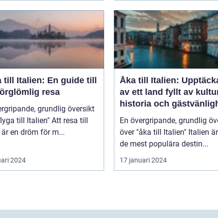
 till Italien: En guide till
Åka till Italien: Upptäc
örglömlig resa
av ett land fyllt av kultu
historia och gästvänlig
rgripande, grundlig översikt
 till Italien" Att resa till
En övergripande, grundlig öv
n är en dröm för m...
över "åka till Italien" Italien är en av
de mest populära destin...
uari 2024
17 januari 2024