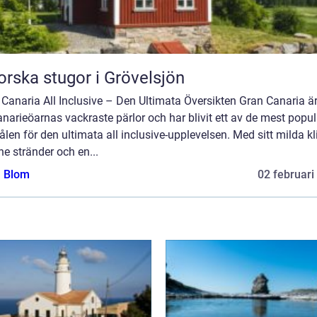
orska stugor i Grövelsjön
Canaria All Inclusive – Den Ultimata Översikten Gran Canaria ä
narieöarnas vackraste pärlor och har blivit ett av de mest popu
len för den ultimata all inclusive-upplevelsen. Med sitt milda kl
ne stränder och en...
a Blom
02 februari