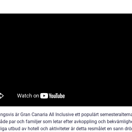
ngsvis är Gran Canaria All Inclusive ett populärt semesteraltern
både par och familjer som letar efter avkoppling och bekvämligh
oliga utbud av hotell och aktiviteter är detta resmålet en sann dr