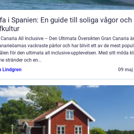
fa i Spanien: En guide till soliga vågor och
fkultur
Canaria All Inclusive – Den Ultimata Översikten Gran Canaria ä
narieöarnas vackraste pärlor och har blivit ett av de mest popu
len för den ultimata all inclusive-upplevelsen. Med sitt milda kl
ne stränder och en...
n Lindgren
09 maj