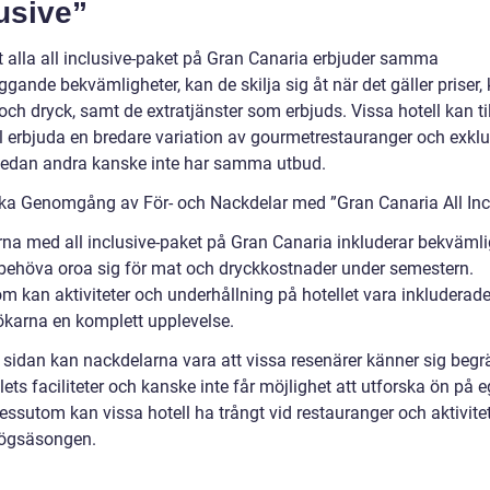
usive”
tt alla all inclusive-paket på Gran Canaria erbjuder samma
gande bekvämligheter, kan de skilja sig åt när det gäller priser, 
ch dryck, samt de extratjänster som erbjuds. Vissa hotell kan til
 erbjuda en bredare variation av gourmetrestauranger och exklu
medan andra kanske inte har samma utbud.
ska Genomgång av För- och Nackdelar med ”Gran Canaria All Inc
rna med all inclusive-paket på Gran Canaria inkluderar bekväml
e behöva oroa sig för mat och dryckkostnader under semestern.
 kan aktiviteter och underhållning på hotellet vara inkluderade,
ökarna en komplett upplevelse.
 sidan kan nackdelarna vara att vissa resenärer känner sig beg
ellets faciliteter och kanske inte får möjlighet att utforska ön på 
essutom kan vissa hotell ha trångt vid restauranger och aktivite
ögsäsongen.