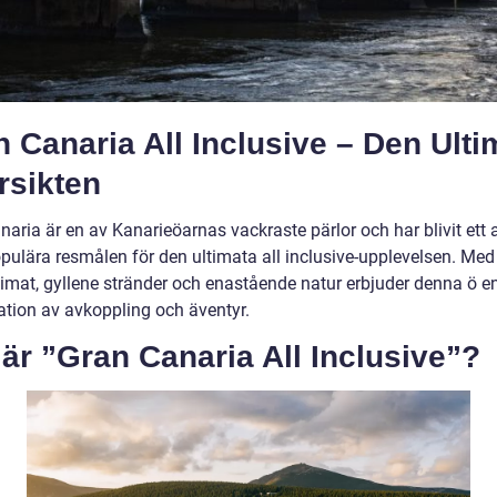
 Canaria All Inclusive – Den Ulti
rsikten
aria är en av Kanarieöarnas vackraste pärlor och har blivit ett 
pulära resmålen för den ultimata all inclusive-upplevelsen. Med 
limat, gyllene stränder och enastående natur erbjuder denna ö en
tion av avkoppling och äventyr.
är ”Gran Canaria All Inclusive”?