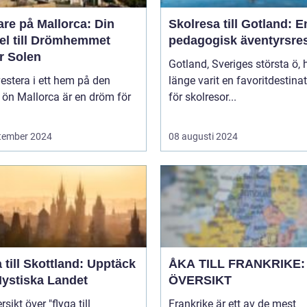
re på Mallorca: Din
Skolresa till Gotland: E
el till Drömhemmet
pedagogisk äventyrsre
r Solen
Gotland, Sveriges största ö, 
vestera i ett hem på den
länge varit en favoritdestina
 ön Mallorca är en dröm för
för skolresor...
tember 2024
08 augusti 2024
 till Skottland: Upptäck
ÅKA TILL FRANKRIKE:
Mystiska Landet
ÖVERSIKT
sikt över "flyga till
Frankrike är ett av de mest