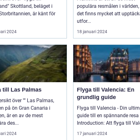
and, beläget i
populära resmålen i världen,
Storbritannien, är känt för
det finns mycket att upptäc
utfor...
uari 2024
18 januari 2024
 till Las Palmas
Flyga till Valencia: En
grundlig guide
t över "" Las Palmas,
n på ön Gran Canaria i
Flyga till Valencia - Din ulti
n, är en av de mest
guide till en spännande resa
ra des...
Introduction: Att flyga till Val
uari 2024
17 januari 2024