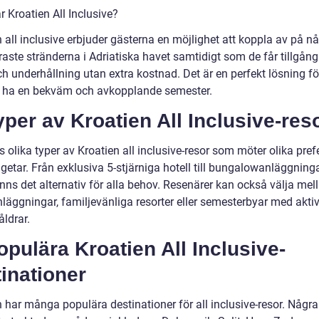
r Kroatien All Inclusive?
 all inclusive erbjuder gästerna en möjlighet att koppla av på n
aste stränderna i Adriatiska havet samtidigt som de får tillgång 
ch underhållning utan extra kostnad. Det är en perfekt lösning f
l ha en bekväm och avkopplande semester.
yper av Kroatien All Inclusive-res
s olika typer av Kroatien all inclusive-resor som möter olika pref
etar. Från exklusiva 5-stjärniga hotell till bungalowanläggninga
inns det alternativ för alla behov. Resenärer kan också välja mel
läggningar, familjevänliga resorter eller semesterbyar med aktiv
åldrar.
opulära Kroatien All Inclusive-
inationer
 har många populära destinationer för all inclusive-resor. Några