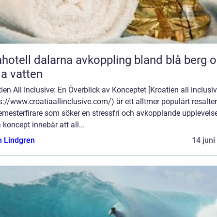
l dalarna avkoppling bland blå berg och
lla vatten
ien All Inclusive: En Överblick av Konceptet [Kroatien all inclusiv
s://www.croatiaallinclusive.com/) är ett alltmer populärt resalte
emesterfirare som söker en stressfri och avkopplande upplevelse
 koncept innebär att all...
n Lindgren
14 juni