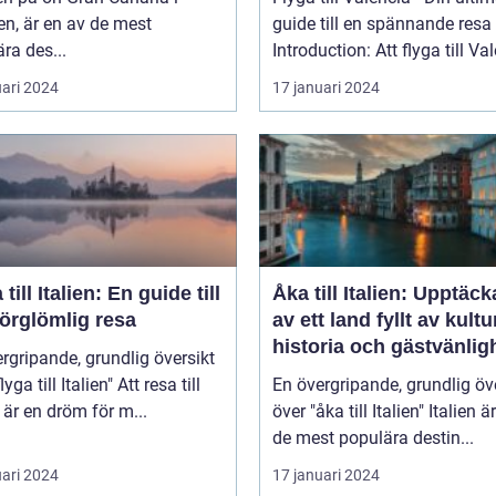
n, är en av de mest
guide till en spännande resa
ra des...
Introduction: Att flyga till Val
uari 2024
17 januari 2024
 till Italien: En guide till
Åka till Italien: Upptäc
örglömlig resa
av ett land fyllt av kultu
historia och gästvänlig
rgripande, grundlig översikt
 till Italien" Att resa till
En övergripande, grundlig öv
n är en dröm för m...
över "åka till Italien" Italien är en av
de mest populära destin...
uari 2024
17 januari 2024