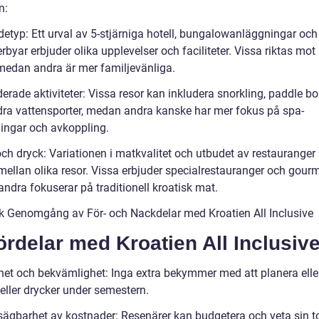
n:
detyp: Ett urval av 5-stjärniga hotell, bungalowanläggningar och
byar erbjuder olika upplevelser och faciliteter. Vissa riktas mot
medan andra är mer familjevänliga.
derade aktiviteter: Vissa resor kan inkludera snorkling, paddle b
ndra vattensporter, medan andra kanske har mer fokus på spa-
ingar och avkoppling.
och dryck: Variationen i matkvalitet och utbudet av restauranger
 mellan olika resor. Vissa erbjuder specialrestauranger och gour
ndra fokuserar på traditionell kroatisk mat.
sk Genomgång av För- och Nackdelar med Kroatien All Inclusive
ördelar med Kroatien All Inclusive
het och bekvämlighet: Inga extra bekymmer med att planera elle
eller drycker under semestern.
sägbarhet av kostnader: Resenärer kan budgetera och veta sin t