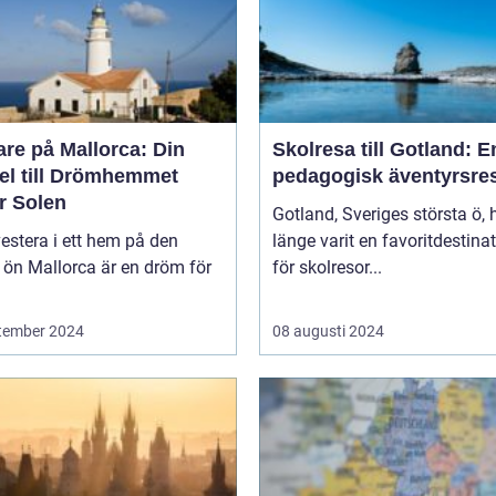
re på Mallorca: Din
Skolresa till Gotland: E
el till Drömhemmet
pedagogisk äventyrsre
r Solen
Gotland, Sveriges största ö, 
vestera i ett hem på den
länge varit en favoritdestina
 ön Mallorca är en dröm för
för skolresor...
tember 2024
08 augusti 2024