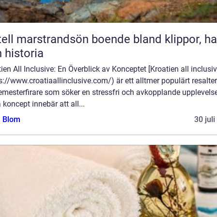
marstrandsön boende bland klippor, hav
 historia
ien All Inclusive: En Överblick av Konceptet [Kroatien all inclusiv
s://www.croatiaallinclusive.com/) är ett alltmer populärt resalte
emesterfirare som söker en stressfri och avkopplande upplevelse
 koncept innebär att all...
a Blom
30 jul