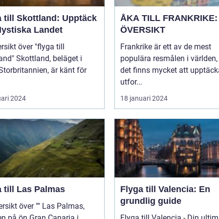
 till Skottland: Upptäck
ÅKA TILL FRANKRIKE:
Mystiska Landet
ÖVERSIKT
sikt över "flyga till
Frankrike är ett av de mest
and, beläget i
populära resmålen i världen,
Storbritannien, är känt för
det finns mycket att upptäc
utfor...
uari 2024
18 januari 2024
 till Las Palmas
Flyga till Valencia: En
grundlig guide
t över "" Las Palmas,
n på ön Gran Canaria i
Flyga till Valencia - Din ulti