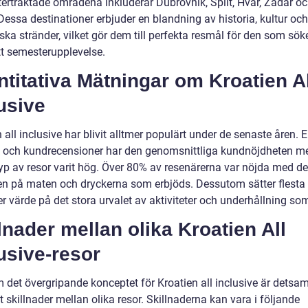
tertraktade områdena inkluderar Dubrovnik, Split, Hvar, Zadar o
Dessa destinationer erbjuder en blandning av historia, kultur och
ska stränder, vilket gör dem till perfekta resmål för den som sök
t semesterupplevelse.
titativa Mätningar om Kroatien Al
usive
 all inclusive har blivit alltmer populärt under de senaste åren. E
ik och kundrecensioner har den genomsnittliga kundnöjdheten m
yp av resor varit hög. Över 80% av resenärerna var nöjda med de
ten på maten och dryckerna som erbjöds. Dessutom sätter flesta
r värde på det stora urvalet av aktiviteter och underhållning som
lnader mellan olika Kroatien All
usive-resor
 det övergripande konceptet för Kroatien all inclusive är detsa
t skillnader mellan olika resor. Skillnaderna kan vara i följande