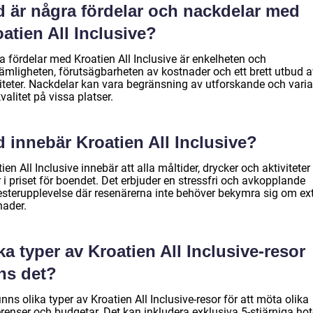
d är några fördelar och nackdelar med
atien All Inclusive?
a fördelar med Kroatien All Inclusive är enkelheten och
ämligheten, förutsägbarheten av kostnader och ett brett utbud a
iteter. Nackdelar kan vara begränsning av utforskande och variat
alitet på vissa platser.
 innebär Kroatien All Inclusive?
ien All Inclusive innebär att alla måltider, drycker och aktiviteter
 i priset för boendet. Det erbjuder en stressfri och avkopplande
sterupplevelse där resenärerna inte behöver bekymra sig om ex
nader.
ka typer av Kroatien All Inclusive-resor
ns det?
inns olika typer av Kroatien All Inclusive-resor för att möta olika
renser och budgetar. Det kan inkludera exklusiva 5-stjärniga hote