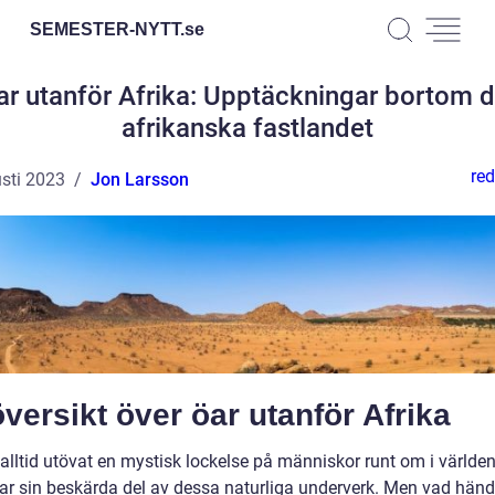
SEMESTER-NYTT.
se
ar utanför Afrika: Upptäckningar bortom d
afrikanska fastlandet
red
sti 2023
Jon Larsson
versikt över öar utanför Afrika
alltid utövat en mystisk lockelse på människor runt om i världen
har sin beskärda del av dessa naturliga underverk. Men vad hände