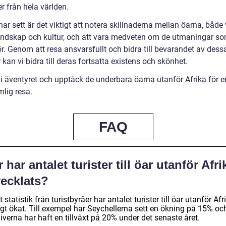
r från hela världen.
ar sett är det viktigt att notera skillnaderna mellan öarna, både
landskap och kultur, och att vara medveten om de utmaningar s
ör. Genom att resa ansvarsfullt och bidra till bevarandet av dess
 kan vi bidra till deras fortsatta existens och skönhet.
 i äventyret och upptäck de underbara öarna utanför Afrika för e
mlig resa.
FAQ
 har antalet turister till öar utanför Afri
vecklats?
t statistik från turistbyråer har antalet turister till öar utanför Afr
igt ökat. Till exempel har Seychellerna sett en ökning på 15% oc
verna har haft en tillväxt på 20% under det senaste året.