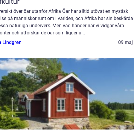
fkultur
ersikt över öar utanför Afrika Öar har alltid utövat en mystisk
lse på människor runt om i världen, och Afrika har sin beskärda
ssa naturliga underverk. Men vad händer när vi vidgar våra
onter och utforskar de öar som ligger u...
n Lindgren
09 maj