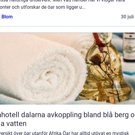
onter och utforskar de öar som ligger u...
a Blom
30 jul
l dalarna avkoppling bland blå berg och
lla vatten
ersikt över öar utanför Afrika Öar har alltid utövat en mystisk