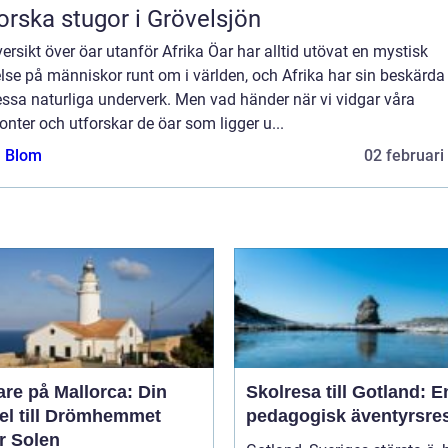
orska stugor i Grövelsjön
ersikt över öar utanför Afrika Öar har alltid utövat en mystisk
lse på människor runt om i världen, och Afrika har sin beskärda
ssa naturliga underverk. Men vad händer när vi vidgar våra
onter och utforskar de öar som ligger u...
a Blom
02 februari
re på Mallorca: Din
Skolresa till Gotland: E
el till Drömhemmet
pedagogisk äventyrsre
r Solen