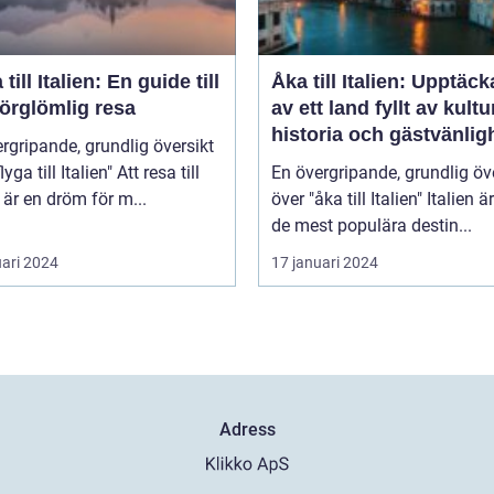
 till Italien: En guide till
Åka till Italien: Upptäc
örglömlig resa
av ett land fyllt av kultu
historia och gästvänlig
rgripande, grundlig översikt
 till Italien" Att resa till
En övergripande, grundlig öv
n är en dröm för m...
över "åka till Italien" Italien är en av
de mest populära destin...
uari 2024
17 januari 2024
Adress