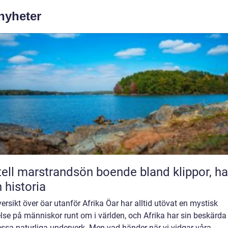
 nyheter
marstrandsön boende bland klippor, hav
 historia
ersikt över öar utanför Afrika Öar har alltid utövat en mystisk
lse på människor runt om i världen, och Afrika har sin beskärda
ssa naturliga underverk. Men vad händer när vi vidgar våra