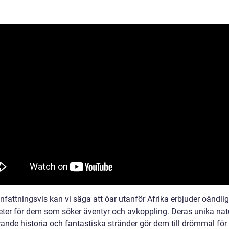
attningsvis kan vi säga att öar utanför Afrika erbjuder oändli
eter för dem som söker äventyr och avkoppling. Deras unika natu
rande historia och fantastiska stränder gör dem till drömmål för