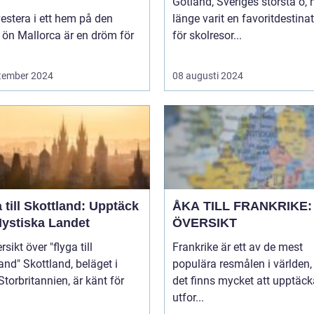
Gotland, Sveriges största ö, 
vestera i ett hem på den
länge varit en favoritdestina
 ön Mallorca är en dröm för
för skolresor...
tember 2024
08 augusti 2024
 till Skottland: Upptäck
ÅKA TILL FRANKRIKE:
Mystiska Landet
ÖVERSIKT
sikt över "flyga till
Frankrike är ett av de mest
and, beläget i
populära resmålen i världen,
Storbritannien, är känt för
det finns mycket att upptäc
utfor...