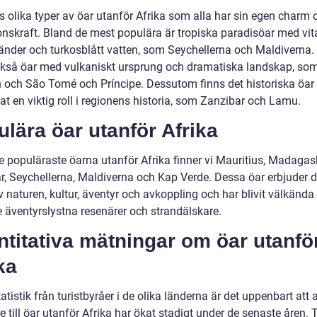
s olika typer av öar utanför Afrika som alla har sin egen charm 
ionskraft. Bland de mest populära är tropiska paradisöar med vit
änder och turkosblått vatten, som Seychellerna och Maldiverna.
ckså öar med vulkaniskt ursprung och dramatiska landskap, so
 och São Tomé och Príncipe. Dessutom finns det historiska öa
at en viktig roll i regionens historia, som Zanzibar och Lamu.
lära öar utanför Afrika
e populäraste öarna utanför Afrika finner vi Mauritius, Madagas
r, Seychellerna, Maldiverna och Kap Verde. Dessa öar erbjuder d
 naturen, kultur, äventyr och avkoppling och har blivit välkända
e äventyrslystna resenärer och strandälskare.
titativa mätningar om öar utanfö
ka
tatistik från turistbyråer i de olika länderna är det uppenbart att 
 till öar utanför Afrika har ökat stadigt under de senaste åren. T