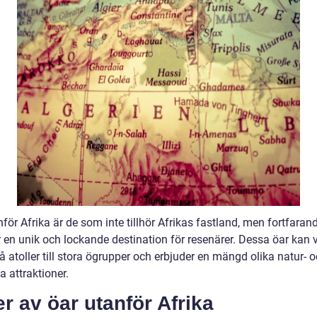
för Afrika är de som inte tillhör Afrikas fastland, men fortfaran
 en unik och lockande destination för resenärer. Dessa öar kan v
 atoller till stora ögrupper och erbjuder en mängd olika natur- 
la attraktioner.
r av öar utanför Afrika