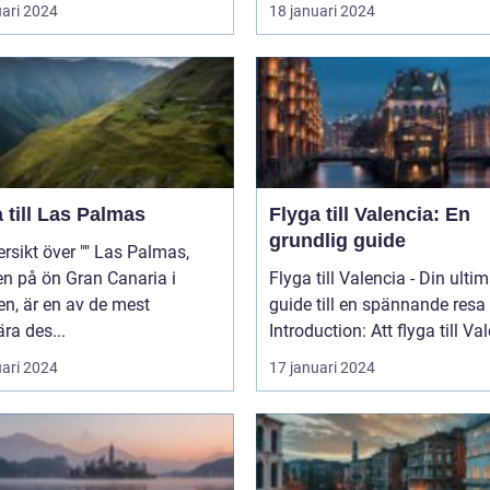
uari 2024
18 januari 2024
 till Las Palmas
Flyga till Valencia: En
grundlig guide
t över "" Las Palmas,
n på ön Gran Canaria i
Flyga till Valencia - Din ulti
n, är en av de mest
guide till en spännande resa
ra des...
Introduction: Att flyga till Val
uari 2024
17 januari 2024