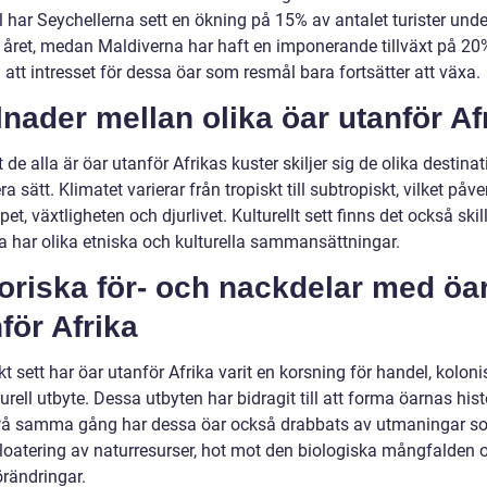
 har Seychellerna sett en ökning på 15% av antalet turister unde
 året, medan Maldiverna har haft en imponerande tillväxt på 20
 att intresset för dessa öar som resmål bara fortsätter att växa.
lnader mellan olika öar utanför Af
t de alla är öar utanför Afrikas kuster skiljer sig de olika destina
era sätt. Klimatet varierar från tropiskt till subtropiskt, vilket påve
et, växtligheten och djurlivet. Kulturellt sett finns det också skil
a har olika etniska och kulturella sammansättningar.
oriska för- och nackdelar med öa
för Afrika
kt sett har öar utanför Afrika varit en korsning för handel, koloni
urell utbyte. Dessa utbyten har bidragit till att forma öarnas his
 På samma gång har dessa öar också drabbats av utmaningar s
loatering av naturresurser, hot mot den biologiska mångfalden 
örändringar.