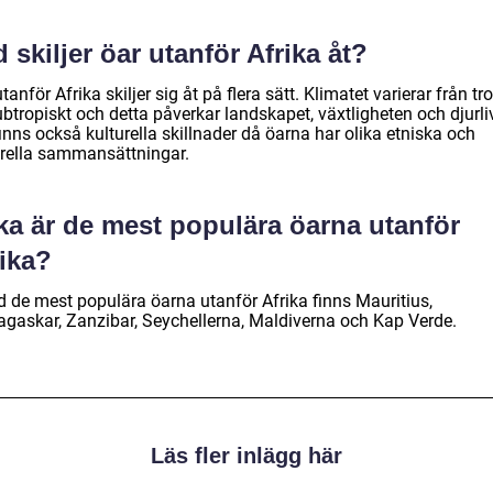
 skiljer öar utanför Afrika åt?
tanför Afrika skiljer sig åt på flera sätt. Klimatet varierar från tr
subtropiskt och detta påverkar landskapet, växtligheten och djurli
inns också kulturella skillnader då öarna har olika etniska och
urella sammansättningar.
ka är de mest populära öarna utanför
rika?
d de mest populära öarna utanför Afrika finns Mauritius,
gaskar, Zanzibar, Seychellerna, Maldiverna och Kap Verde.
Läs fler inlägg här