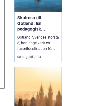
Skolresa till
Gotland: En
pedagogisk
äventyrsresa
Gotland, Sveriges största
ö, har länge varit en
favoritdestination för
skolresor. Med sin rika
08 augusti 2024
historia, fantastiska
landskap och unika
kultur är det en plats
som erbjuder både
lärande och nöje för
elever...