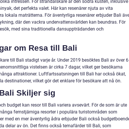
olika intressen. För strandälskare är den södra kusten, inklusive
yak, det perfekta valet. Här kan resenärer njuta av vita
 lokala maträtterna. För äventyrliga resenärer erbjuder Bali äv
dykning, där den vackra undervattensvärlden kan beundras. För
besök, med sina traditionella dansuppträdanden och
gar om Resa till Bali
ökare till Bali stadigt varje år. Under 2019 besöktes Bali av över 6
 genomsnittliga vistelsen är cirka 7 dagar, vilket ger besökarna
många attraktioner. Luftfartssatsningen till Bali har också ökat,
la destinationer, vilket gör det enklare för besökare att nå ön.
Bali Skiljer sig
h budget kan resor till Bali variera avsevärt. För de som är ute
 många femstjärniga resorter i populära turistområden som
r med en mer äventyrlig ådra erbjuder Bali också budgetboend
da delar av ön. Det finns också temafärder till Bali, som