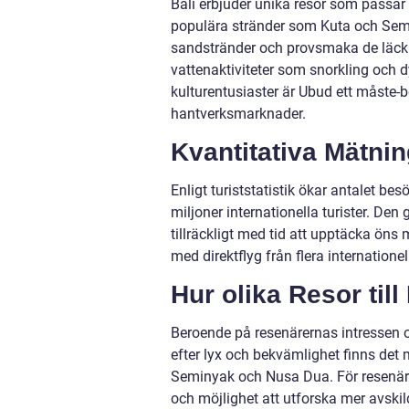
Bali erbjuder unika resor som passar 
populära stränder som Kuta och Semin
sandstränder och provsmaka de läckra
vattenaktiviteter som snorkling och 
kulturentusiaster är Ubud ett måste-
hantverksmarknader.
Kvantitativa Mätnin
Enligt turiststatistik ökar antalet bes
miljoner internationella turister. Den
tillräckligt med tid att upptäcka öns 
med direktflyg från flera internationel
Hur olika Resor till 
Beroende på resenärernas intressen oc
efter lyx och bekvämlighet finns det
Seminyak och Nusa Dua. För resenäre
och möjlighet att utforska mer avskil