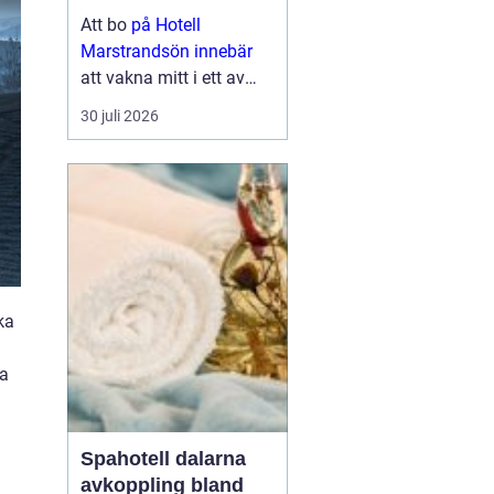
historia
Att bo
på Hotell
Marstrandsön innebär
att vakna mitt i ett av
Bohusläns mest
30 juli 2026
sägenomspunna
kustlandskap.
Marstrandsön lockar
med salta bad, trånga
gränder, livlig gästhamn
och en av Sveriges mest
kända fästning...
ka
ka
Spahotell dalarna
avkoppling bland