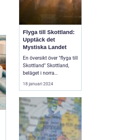
Flyga till Skottland:
Upptäck det
Mystiska Landet
En översikt över "flyga till
Skottland" Skottland,
beläget i norra
Storbritannien, är känt
18 januari 2024
för sin rika historia,
hisnande landskap och
kultur. Att flyga till
Skottland är ett bekvämt
och snabbt sätt att ta sig
till denna fascinerande
destination. ...