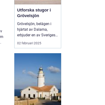
Utforska stugor i
Grövelsjön
Grövelsjön, belägen i
hjärtat av Dalarna,
av
erbjuder en av Sveriges
 om
mest natursköna
.
02 februari 2025
fjällmiljöer. Med sina
vidsträckta landskap,
klara sjöar och mäktiga
fjälltoppar är det en
perfekt destinati...