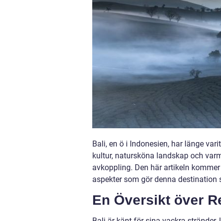
Bali, en ö i Indonesien, har länge var
kultur, natursköna landskap och varma
avkoppling. Den här artikeln kommer at
aspekter som gör denna destination s
En Översikt över Res
Bali är känt för sina vackra strände