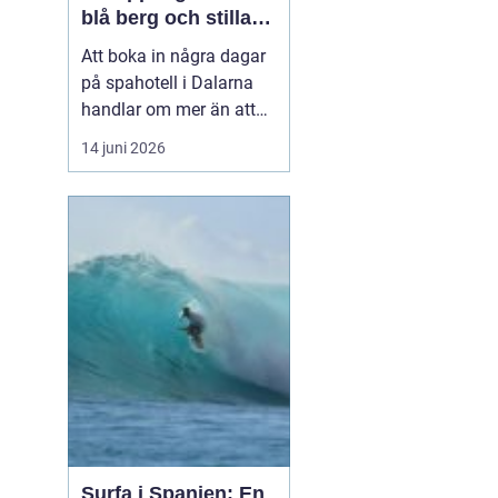
blå berg och stilla
vatten
Att boka in några dagar
på spahotell i Dalarna
handlar om mer än att
bada varmt och få
14 juni 2026
massage.
Kombinationen av stilla
sjöar, skog, berg och ett
lugnare tempo skapar en
miljö där både kropp och
huvud får chans att
varva ner. Här möter
traditionella ...
Surfa i Spanien: En