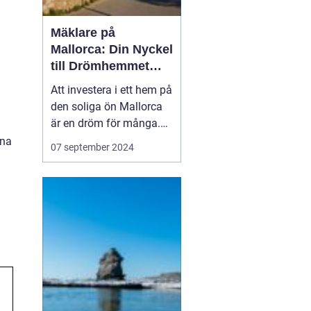
Mäklare på
Mallorca: Din Nyckel
till Drömhemmet
under Solen
Att investera i ett hem på
den soliga ön Mallorca
är en dröm för många.
Tack vare ön paradislika
nna
07 september 2024
stränder, härliga klimat
och avkopplade livsstil
lockas människor från
hela världen till d...