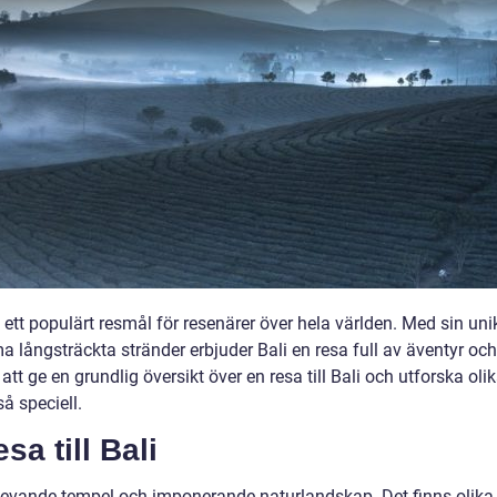
it ett populärt resmål för resenärer över hela världen. Med sin uni
 långsträckta stränder erbjuder Bali en resa full av äventyr och
t ge en grundlig översikt över en resa till Bali och utforska oli
å speciell.
a till Bali
r, levande tempel och imponerande naturlandskap. Det finns olika