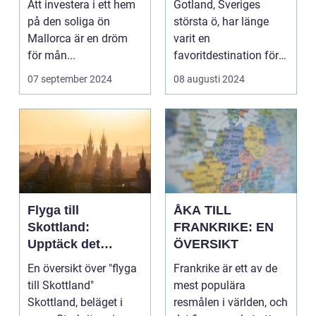
Att investera i ett hem
Gotland, Sveriges
under Solen
på den soliga ön
största ö, har länge
Mallorca är en dröm
varit en
för mån...
favoritdestination för
skolresor...
07 september 2024
08 augusti 2024
Flyga till
ÅKA TILL
Skottland:
FRANKRIKE: EN
Upptäck det
ÖVERSIKT
Mystiska Landet
En översikt över "flyga
Frankrike är ett av de
till Skottland"
mest populära
Skottland, beläget i
resmålen i världen, och