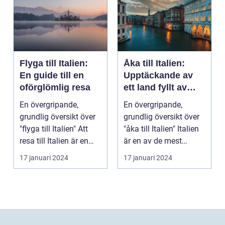
Flyga till Italien:
Åka till Italien:
En guide till en
Upptäckande av
oförglömlig resa
ett land fyllt av
kultur, historia och
En övergripande,
En övergripande,
gästvänlighet
grundlig översikt över
grundlig översikt över
"flyga till Italien" Att
"åka till Italien" Italien
resa till Italien är en
är en av de mest
dröm för m...
populära destin...
17 januari 2024
17 januari 2024