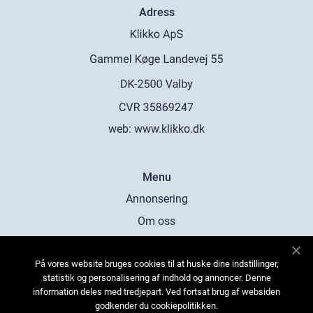
Adress
web:
www.klikko.dk
Menu
Annonsering
Om oss
Cookies
På vores website bruges cookies til at huske dine indstillinger,
Kontakta oss
statistik og personalisering af indhold og annoncer. Denne
Sitemap
information deles med tredjepart. Ved fortsat brug af websiden
godkender du cookiepolitikken.