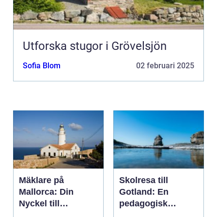
Utforska stugor i Grövelsjön
Sofia Blom
02 februari 2025
Mäklare på
Skolresa till
Mallorca: Din
Gotland: En
Nyckel till
pedagogisk
Drömhemmet
äventyrsresa