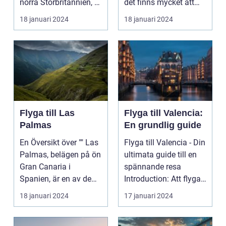
norra Storbritannien, är
det finns mycket att
känt för sin...
upptäcka och utfor...
18 januari 2024
18 januari 2024
Flyga till Las
Flyga till Valencia:
Palmas
En grundlig guide
En Översikt över "" Las
Flyga till Valencia - Din
Palmas, belägen på ön
ultimata guide till en
Gran Canaria i
spännande resa
Spanien, är en av de
Introduction: Att flyga
mest populära des...
till Valenc...
18 januari 2024
17 januari 2024