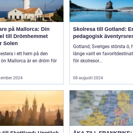
re på Mallorca: Din
Skolresa till Gotland: E
el till Drömhemmet
pedagogisk äventyrsre
r Solen
Gotland, Sveriges största ö, 
vestera i ett hem på den
länge varit en favoritdestina
 ön Mallorca är en dröm för
för skolresor...
tember 2024
08 augusti 2024