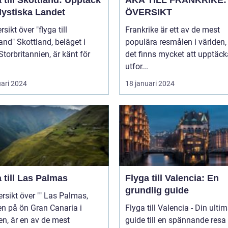
 till Skottland: Upptäck
ÅKA TILL FRANKRIKE:
Mystiska Landet
ÖVERSIKT
sikt över "flyga till
Frankrike är ett av de mest
and, beläget i
populära resmålen i världen,
Storbritannien, är känt för
det finns mycket att upptäc
utfor...
uari 2024
18 januari 2024
 till Las Palmas
Flyga till Valencia: En
grundlig guide
t över "" Las Palmas,
n på ön Gran Canaria i
Flyga till Valencia - Din ulti
n, är en av de mest
guide till en spännande resa