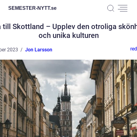
SEMESTER-NYTT.
se
 till Skottland – Upplev den otroliga skön
och unika kulturen
red
ber 2023
Jon Larsson