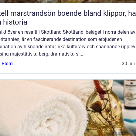
marstrandsön boende bland klippor, hav
 historia
ikt över en resa till Skottland Skottland, beläget i norra delen av
ritannien, är en fascinerande destination som erbjuder en
nation av hisnande natur, rika kulturarv och spännande uppleve
ina majestätiska berg, dramatiska sl...
a Blom
30 jul