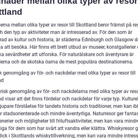
lnader mellan olika typer av resor 
ttland
erna mellan olika typer av resor till Skottland beror främst på r
h den typ av aktiviteter man är intresserad av. För den som är
erad av kultur och historia, är städerna Edinburgh och Glasgow 
a att besöka. Här finns ett brett utbud av museer, konstgallerier
ka sevärdheter att utforska. För naturälskare och äventyrare är
erna och de skotska öarna de mest populära destinationerna.
k genomgång av för- och nackdelar med olika typer av resor till
nd
orisk genomgång av för- och nackdelarna med olika typer av resor
d visar att det finns fördelar och nackdelar för varje typ. Kulture
jupare förståelse för landets historia och traditioner, men kan i
r stadsorienterade och mindre äventyrliga. Naturresor ger fanta
nerier och möjligheter till friluftsaktiviteter, men kan vara mindr
liga för dem som har svårt att vandra eller klättra. Whiskyresor g
lick i Skottlands whiskytillverkning, men kan vara mindre intres