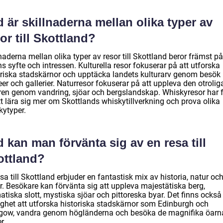
 är skillnaderna mellan olika typer av
or till Skottland?
naderna mellan olika typer av resor till Skottland beror främst på
s syfte och intressen. Kulturella resor fokuserar på att utforska
oriska stadskärnor och upptäcka landets kulturarv genom besök
r och gallerier. Naturresor fokuserar på att uppleva den otrolig
ren genom vandring, sjöar och bergslandskap. Whiskyresor har 
tt lära sig mer om Skottlands whiskytillverkning och prova olika
kytyper.
 kan man förvänta sig av en resa till
ottland?
sa till Skottland erbjuder en fantastisk mix av historia, natur oc
r. Besökare kan förvänta sig att uppleva majestätiska berg,
tiska slott, mystiska sjöar och pittoreska byar. Det finns också
ighet att utforska historiska stadskärnor som Edinburgh och
gow, vandra genom högländerna och besöka de magnifika öarna
r.