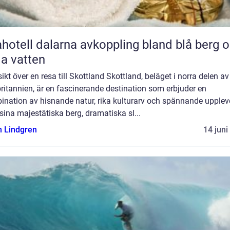
l dalarna avkoppling bland blå berg och
lla vatten
ikt över en resa till Skottland Skottland, beläget i norra delen av
ritannien, är en fascinerande destination som erbjuder en
nation av hisnande natur, rika kulturarv och spännande uppleve
ina majestätiska berg, dramatiska sl...
n Lindgren
14 juni