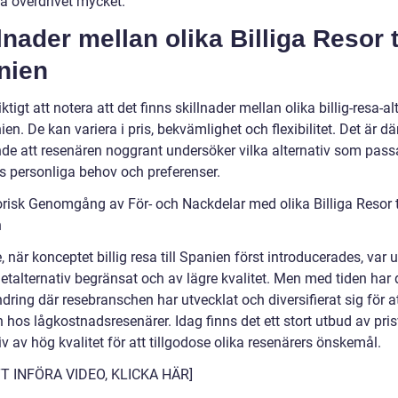
a överdrivet mycket.
lnader mellan olika Billiga Resor ti
nien
iktigt att notera att det finns skillnader mellan olika billig-resa-al
nien. De kan variera i pris, bekvämlighet och flexibilitet. Det är dä
de att resenären noggrant undersöker vilka alternativ som pass
as personliga behov och preferenser.
orisk Genomgång av För- och Nackdelar med olika Billiga Resor ti
n
, när konceptet billig resa till Spanien först introducerades, var 
talternativ begränsat och av lägre kvalitet. Men med tiden har d
dring där resebranschen har utvecklat och diversifierat sig för 
 hos lågkostnadsresenärer. Idag finns det ett stort utbud av pri
iv av hög kvalitet för att tillgodose olika resenärers önskemål.
TT INFÖRA VIDEO, KLICKA HÄR]