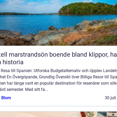
marstrandsön boende bland klippor, hav
 historia
g Resa till Spanien: Utforska Budgetalternativ och Upplev Landet
et En Övergripande, Grundlig Översikt över Billiga Resor till Sp
en har länge varit en populär destination för resenärer som sök
ärd semester. Med sitt fa...
a Blom
30 jul