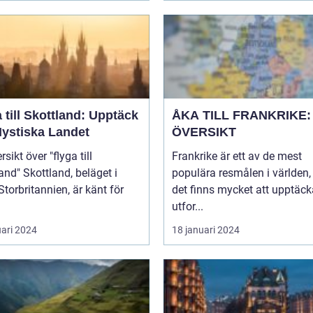
 till Skottland: Upptäck
ÅKA TILL FRANKRIKE:
Mystiska Landet
ÖVERSIKT
sikt över "flyga till
Frankrike är ett av de mest
and, beläget i
populära resmålen i världen,
Storbritannien, är känt för
det finns mycket att upptäc
utfor...
uari 2024
18 januari 2024