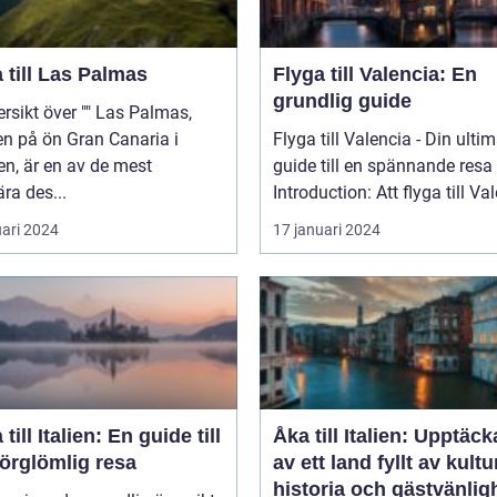
 till Las Palmas
Flyga till Valencia: En
grundlig guide
t över "" Las Palmas,
n på ön Gran Canaria i
Flyga till Valencia - Din ulti
n, är en av de mest
guide till en spännande resa
ra des...
Introduction: Att flyga till Val
uari 2024
17 januari 2024
 till Italien: En guide till
Åka till Italien: Upptäc
örglömlig resa
av ett land fyllt av kultu
historia och gästvänlig