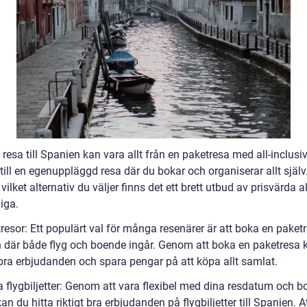
g resa till Spanien kan vara allt från en paketresa med all-inclusi
ill en egenuppläggd resa där du bokar och organiserar allt själv
vilket alternativ du väljer finns det ett brett utbud av prisvärda a
liga.
resor: Ett populärt val för många resenärer är att boka en paketre
 där både flyg och boende ingår. Genom att boka en paketresa 
 bra erbjudanden och spara pengar på att köpa allt samlat.
ga flygbiljetter: Genom att vara flexibel med dina resdatum och b
an du hitta riktigt bra erbjudanden på flygbiljetter till Spanien. A