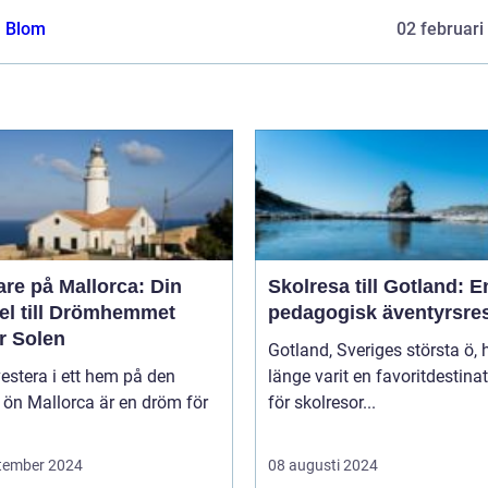
a Blom
02 februari
re på Mallorca: Din
Skolresa till Gotland: E
el till Drömhemmet
pedagogisk äventyrsre
r Solen
Gotland, Sveriges största ö, 
vestera i ett hem på den
länge varit en favoritdestina
 ön Mallorca är en dröm för
för skolresor...
tember 2024
08 augusti 2024