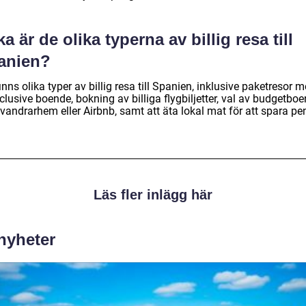
ka är de olika typerna av billig resa till
anien?
inns olika typer av billig resa till Spanien, inklusive paketresor 
nclusive boende, bokning av billiga flygbiljetter, val av budgetbo
vandrarhem eller Airbnb, samt att äta lokal mat för att spara pe
Läs fler inlägg här
 nyheter