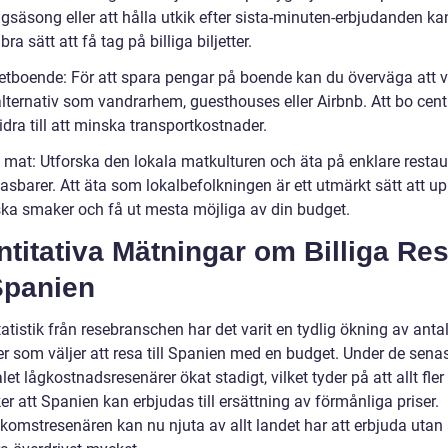
ågsäsong eller att hålla utkik efter sista-minuten-erbjudanden k
bra sätt att få tag på billiga biljetter.
etboende: För att spara pengar på boende kan du överväga att v
lternativ som vandrarhem, guesthouses eller Airbnb. Att bo cent
dra till att minska transportkostnader.
l mat: Utforska den lokala matkulturen och äta på enklare resta
pasbarer. Att äta som lokalbefolkningen är ett utmärkt sätt att u
ska smaker och få ut mesta möjliga av din budget.
titativa Mätningar om Billiga Re
 Spanien
tatistik från resebranschen har det varit en tydlig ökning av anta
er som väljer att resa till Spanien med en budget. Under de sena
let lågkostnadsresenärer ökat stadigt, vilket tyder på att allt fler
r att Spanien kan erbjudas till ersättning av förmånliga priser.
komstresenären kan nu njuta av allt landet har att erbjuda utan 