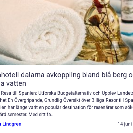
l dalarna avkoppling bland blå berg och
lla vatten
g Resa till Spanien: Utforska Budgetalternativ och Upplev Landet
et En Övergripande, Grundlig Översikt över Billiga Resor till Sp
en har länge varit en populär destination för resenärer som sök
ärd semester. Med sitt fa...
n Lindgren
14 juni