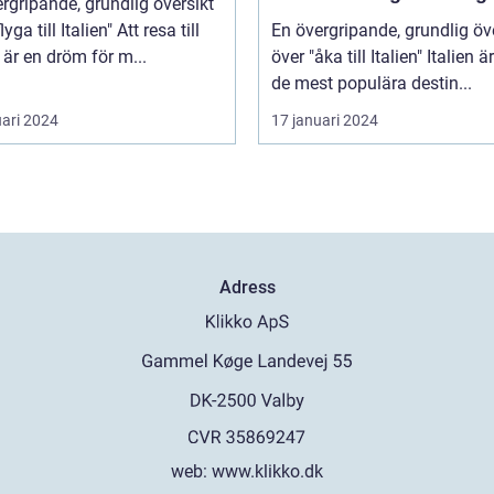
rgripande, grundlig översikt
 till Italien" Att resa till
En övergripande, grundlig öv
n är en dröm för m...
över "åka till Italien" Italien är en av
de mest populära destin...
uari 2024
17 januari 2024
Adress
web:
www.klikko.dk