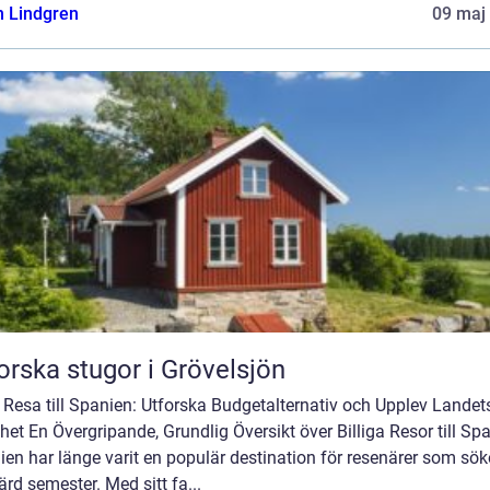
n Lindgren
09 maj
orska stugor i Grövelsjön
g Resa till Spanien: Utforska Budgetalternativ och Upplev Landet
et En Övergripande, Grundlig Översikt över Billiga Resor till Sp
en har länge varit en populär destination för resenärer som sök
ärd semester. Med sitt fa...