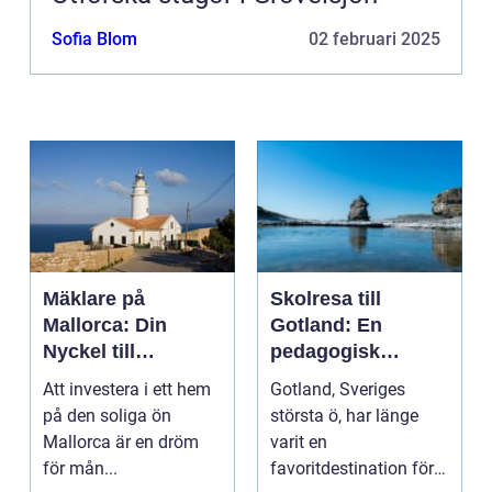
Sofia Blom
02 februari 2025
Mäklare på
Skolresa till
Mallorca: Din
Gotland: En
Nyckel till
pedagogisk
Drömhemmet
äventyrsresa
Att investera i ett hem
Gotland, Sveriges
under Solen
på den soliga ön
största ö, har länge
Mallorca är en dröm
varit en
för mån...
favoritdestination för