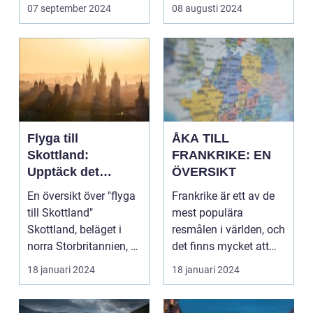
skolresor...
07 september 2024
08 augusti 2024
Flyga till
ÅKA TILL
Skottland:
FRANKRIKE: EN
Upptäck det
ÖVERSIKT
Mystiska Landet
En översikt över "flyga
Frankrike är ett av de
till Skottland"
mest populära
Skottland, beläget i
resmålen i världen, och
norra Storbritannien, är
det finns mycket att
känt för sin...
upptäcka och utfor...
18 januari 2024
18 januari 2024