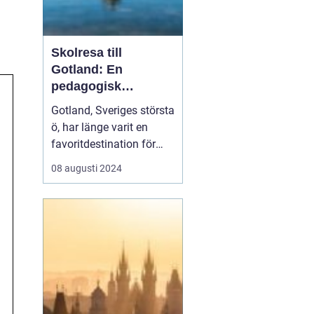
Skolresa till
Gotland: En
pedagogisk
äventyrsresa
Gotland, Sveriges största
ö, har länge varit en
favoritdestination för
skolresor. Med sin rika
08 augusti 2024
historia, fantastiska
landskap och unika
kultur är det en plats
som erbjuder både
lärande och nöje för
elever...