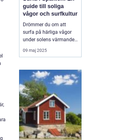
guide till soliga
vågor och surfkultur
Drömmer du om att
surfa på härliga vågor
under solens värmande
strålar? Spanien är ett
09 maj 2025
land känt för sin
el
varierade kustlinje och
n
fantastiska surfvågor.
Från Atlanten till
Medelhavet erbjuder...
r,
ara
ng