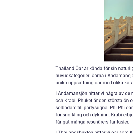
Thailand Öar är kända för sin naturlig
huvudkategorier: öarna i Andamansjö
unika uppsättning öar med olika karak
I Andamansjön hittar vi några av de 
och Krabi. Phuket är den största ön o
solbadare till partysugna. Phi Phi-öa
för snorkling och dykning. Krabi erb
fångat många resenärers fantasier.
I Thailandsbukten hittar vi öar som