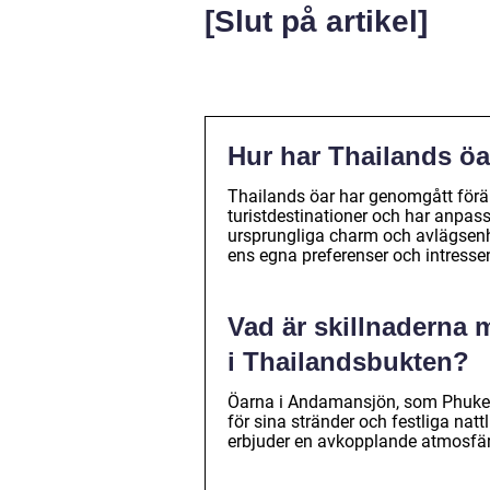
[Slut på artikel]
Hur har Thailands öa
Thailands öar har genomgått förän
turistdestinationer och har anpass
ursprungliga charm och avlägsenhe
ens egna preferenser och intresse
Vad är skillnaderna
i Thailandsbukten?
Öarna i Andamansjön, som Phuket o
för sina stränder och festliga na
erbjuder en avkopplande atmosfär 