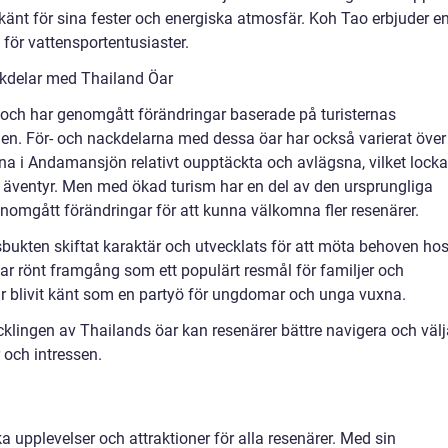
änt för sina fester och energiska atmosfär. Koh Tao erbjuder e
 för vattensportentusiaster.
ckdelar med Thailand Öar
d och har genomgått förändringar baserade på turisternas
gen. För- och nackdelarna med dessa öar har också varierat över
rna i Andamansjön relativt oupptäckta och avlägsna, vilket lock
 äventyr. Men med ökad turism har en del av den ursprungliga
omgått förändringar för att kunna välkomna fler resenärer.
ukten skiftat karaktär och utvecklats för att möta behoven ho
ar rönt framgång som ett populärt resmål för familjer och
 blivit känt som en partyö för ungdomar och unga vuxna.
cklingen av Thailands öar kan resenärer bättre navigera och välj
 och intressen.
 upplevelser och attraktioner för alla resenärer. Med sin