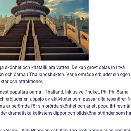
a skönhet och kristallklara vatten. De kan grovt delas in i två
n och öarna i Thailandsbukten. Varje område erbjuder sin egen
tär och attraktioner.
mest populära öarna i Thailand, inklusive Phuket, Phi Phi-öarna
ch erbjuder en uppsjö av aktiviteter som passar alla resenärer, f
rna är berömda för sin orörda skönhet och är ett populärt resmål
juder dramatiska kalkstensklippor och bildsköna stränder som ha
 Koh Samui, Koh Phangan och Koh Tao. Koh Samui är en populär