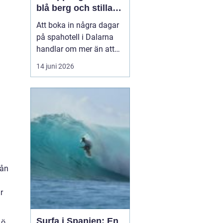
blå berg och stilla
vatten
Att boka in några dagar
på spahotell i Dalarna
handlar om mer än att
bada varmt och få
14 juni 2026
massage.
Kombinationen av stilla
sjöar, skog, berg och ett
lugnare tempo skapar en
miljö där både kropp och
huvud får chans att
varva ner. Här möter
traditionella ...
rån
r
Surfa i Spanien: En
 ö