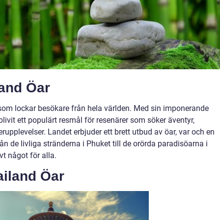
land Öar
 som lockar besökare från hela världen. Med sin imponerande
livit ett populärt resmål för resenärer som söker äventyr,
pplevelser. Landet erbjuder ett brett utbud av öar, var och en
n de livliga stränderna i Phuket till de orörda paradisöarna i
t något för alla.
ailand Öar