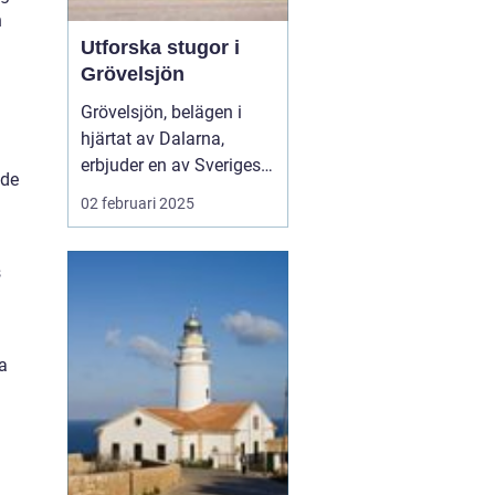
n
Utforska stugor i
Grövelsjön
Grövelsjön, belägen i
hjärtat av Dalarna,
erbjuder en av Sveriges
ade
mest natursköna
02 februari 2025
fjällmiljöer. Med sina
vidsträckta landskap,
klara sjöar och mäktiga
s
fjälltoppar är det en
perfekt destinati...
a