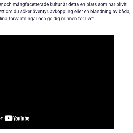
r och mångfacetterade kultur är detta en plats som har blivit
tt om du söker äventyr, avkoppling eller en blandning av båda,
ina förväntningar och ge dig minnen för livet.