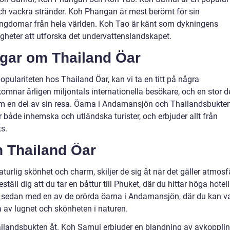
och vackra stränder. Koh Phangan är mest berömt för sin
ungdomar från hela världen. Koh Tao är känt som dykningens
gheter att utforska det undervattenslandskapet.
ngar om Thailand Öar
pulariteten hos Thailand Öar, kan vi ta en titt på några
omnar årligen miljontals internationella besökare, och en stor d
m en del av sin resa. Öarna i Andamansjön och Thailandsbukte
r både inhemska och utländska turister, och erbjuder allt från
ts.
n Thailand Öar
aturlig skönhet och charm, skiljer de sig åt när det gäller atmosfä
ställ dig att du tar en båttur till Phuket, där du hittar höga hotell
et sedan med en av de orörda öarna i Andamansjön, där du kan v
 av lugnet och skönheten i naturen.
hailandsbukten åt. Koh Samui erbjuder en blandning av avkoppli