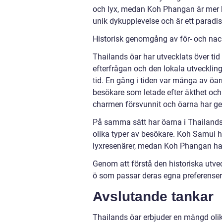
och lyx, medan Koh Phangan är mer k
unik dykupplevelse och är ett paradis
Historisk genomgång av för- och na
Thailands öar har utvecklats över ti
efterfrågan och den lokala utvecklin
tid. En gång i tiden var många av öa
besökare som letade efter äkthet och
charmen försvunnit och öarna har gen
På samma sätt har öarna i Thailandsb
olika typer av besökare. Koh Samui h
lyxresenärer, medan Koh Phangan har
Genom att förstå den historiska utve
ö som passar deras egna preferenser
Avslutande tankar
Thailands öar erbjuder en mängd olika