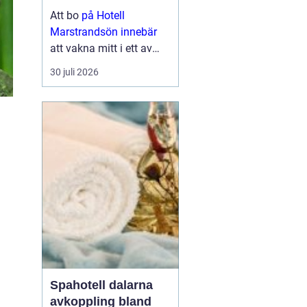
historia
Att bo
på Hotell
Marstrandsön innebär
att vakna mitt i ett av
Bohusläns mest
30 juli 2026
sägenomspunna
kustlandskap.
Marstrandsön lockar
med salta bad, trånga
gränder, livlig gästhamn
och en av Sveriges mest
kända fästning...
Spahotell dalarna
avkoppling bland