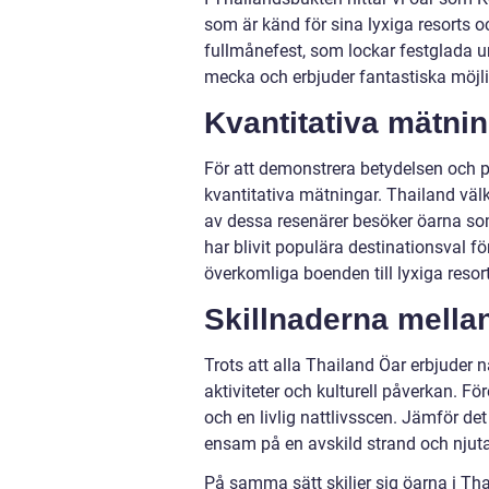
som är känd för sina lyxiga resorts 
fullmånefest, som lockar festglada 
mecka och erbjuder fantastiska möjli
Kvantitativa mätni
För att demonstrera betydelsen och po
kvantitativa mätningar. Thailand välk
av dessa resenärer besöker öarna so
har blivit populära destinationsval fö
överkomliga boenden till lyxiga resor
Skillnaderna mella
Trots att alla Thailand Öar erbjuder n
aktiviteter och kulturell påverkan. Före
och en livlig nattlivsscen. Jämför d
ensam på en avskild strand och njuta
På samma sätt skiljer sig öarna i T