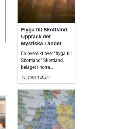
Flyga till Skottland:
Upptäck det
Mystiska Landet
En översikt över "flyga till
Skottland" Skottland,
beläget i norra
Storbritannien, är känt
18 januari 2024
för sin rika historia,
hisnande landskap och
kultur. Att flyga till
Skottland är ett bekvämt
och snabbt sätt att ta sig
till denna fascinerande
destination. ...