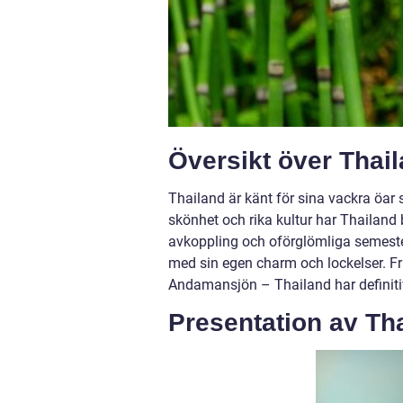
Översikt över Thai
Thailand är känt för sina vackra öar
skönhet och rika kultur har Thailand b
avkoppling och oförglömliga semesteru
med sin egen charm och lockelser. Frå
Andamansjön – Thailand har definitiv
Presentation av Th