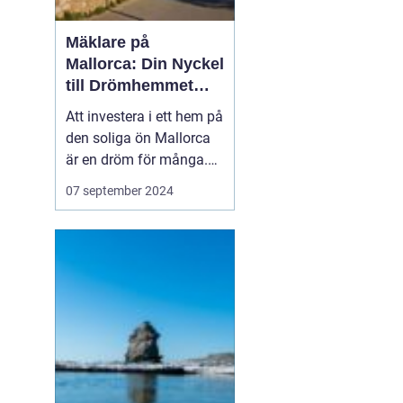
Mäklare på
Mallorca: Din Nyckel
till Drömhemmet
under Solen
Att investera i ett hem på
den soliga ön Mallorca
är en dröm för många.
Tack vare ön paradislika
07 september 2024
stränder, härliga klimat
och avkopplade livsstil
lockas människor från
hela världen till d...